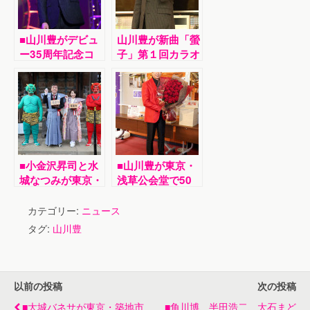
■山川豊がデビュ
山川豊が新曲「螢
ー35周年記念コ
子」第１回カラオ
ンサートで全31
ケ王座決定戦で岩
曲熱唱。リハーサ
手県の谷藤将裕さ
ルの様子を１２０
んが優勝。全国か
人に初公開。沖縄
ら３０００通の応
公演発表
募が
■小金沢昇司と水
■山川豊が東京・
城なつみが東京・
浅草公会堂で50
護国寺で豆まき。
代最後のコンサー
ミニライブで年男
ト。赤いジャケッ
カテゴリー:
ニュース
と年女がそれぞれ
トなどを着て全
タグ:
山川豊
に新曲などを披露
39曲熱唱。ロビ
ーでは「鳥羽伊勢
の旅」写真展も同
時開催
以前の投稿
次の投稿
■大城バネサが東京・築地市
■角川博、半田浩二、大石まど