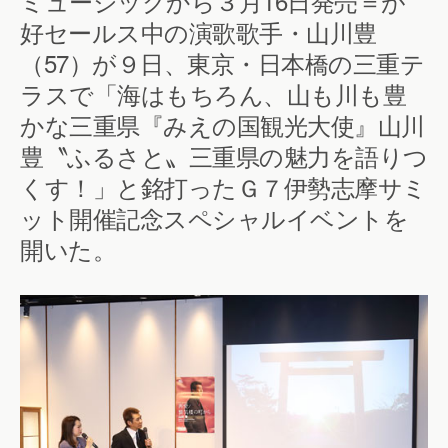
ミュージックから３月16日発売＝が
好セールス中の演歌歌手・山川豊
（57）が９日、東京・日本橋の三重テ
ラスで「海はもちろん、山も川も豊
かな三重県『みえの国観光大使』山川
豊〝ふるさと〟三重県の魅力を語りつ
くす！」と銘打ったＧ７伊勢志摩サミ
ット開催記念スペシャルイベントを
開いた。