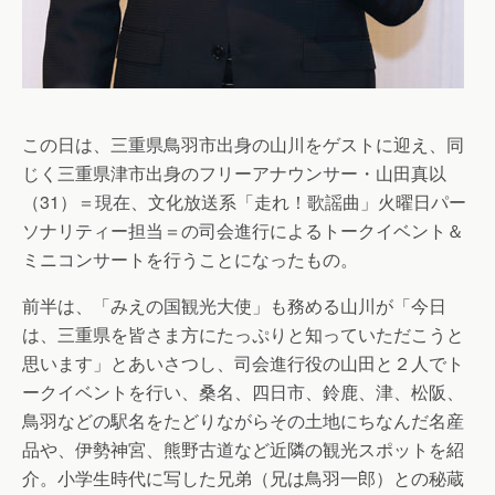
この日は、三重県鳥羽市出身の山川をゲストに迎え、同
じく三重県津市出身のフリーアナウンサー・山田真以
（31）＝現在、文化放送系「走れ！歌謡曲」火曜日パー
ソナリティー担当＝の司会進行によるトークイベント＆
ミニコンサートを行うことになったもの。
前半は、「みえの国観光大使」も務める山川が「今日
は、三重県を皆さま方にたっぷりと知っていただこうと
思います」とあいさつし、司会進行役の山田と２人でト
ークイベントを行い、桑名、四日市、鈴鹿、津、松阪、
鳥羽などの駅名をたどりながらその土地にちなんだ名産
品や、伊勢神宮、熊野古道など近隣の観光スポットを紹
介。小学生時代に写した兄弟（兄は鳥羽一郎）との秘蔵