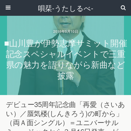
唄栞-うたしるべ-
2016年5月10日
■山川豊が伊勢志摩サミット開催
記念スペシャルイベントで三重
県の魅力を語りながら新曲など
披露
デビュー35周年記念曲「再愛（さいあ
い）／蜃気楼(しんきろう)の町から」
（両Ａ面シングル）＝ユニバーサル