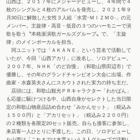
山西は、２０１７年にメジャーデビューし、４年間で４
枚のシングルと４枚のアルバムを発売し、２０２１年９
月30日に解散した女性３人組「水雲ｰＭＩＺＭＯ-」の元
メンバー。主旋律・高音・低音の３つのハーモニーで演
歌を歌う〝本格派演歌ガールズグループ〟で、「主旋
律」のメインボーカルを担当。
同ユニットでは「ＡＫＡＮＥ」という芸名で活動して
いたが、今回「山西アカリ」に改名し、ソロデビュー。
２００７年、ＮＨＫ「のど自慢」（和歌山県田辺市）で
優勝し、その年のグランドチャンピオン大会に出場。作
曲家・水森英夫さんにスカウトされた実力の持ち主だ。
店頭には、和歌山観光ＰＲキャラクター「わかぱん」
も応援に駆けつける中、山西自身がセレクトした当日限
定の和歌山物産品詰め合わせ「みかんセット」（税込み
１５００円）と「アカリセット」（税込み２２００円）
の２種類を各限定20セット販売。自らも接客に参加し、
来店客一人ひとりに手渡した。この日、ソロデビューし
た山西は「これまでは水雲という３人グループで活動し