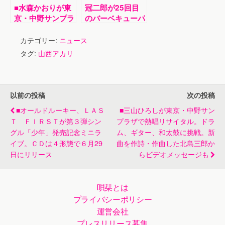
■水森かおりが東
冠二郎が25回目
京・中野サンプラ
のバーベキューパ
ザホールで２年ぶ
ーティー。藤あや
りのメモリアルコ
子作曲の新曲「夢
カテゴリー:
ニュース
ンサート。シング
に賭けろ」を披
タグ:
山西アカリ
ル28曲をノンス
露。紅白への返り
トップで
咲きを
以前の投稿
次の投稿
■オールドルーキー、ＬＡＳ
■三山ひろしが東京・中野サン
Ｔ ＦＩＲＳＴが第３弾シン
プラザで熱唱リサイタル。ドラ
グル「少年」発売記念ミニラ
ム、ギター、和太鼓に挑戦。新
イブ。ＣＤは４形態で６月29
曲を作詩・作曲した北島三郎か
日にリリース
らビデオメッセージも
唄栞とは
プライバシーポリシー
運営会社
プレスリリース募集