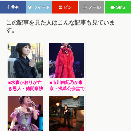
共有
ツイート
ピン
メール
SMS
この記事を見た人はこんな記事も見ていま
す。
■水森かおりが亡
■市川由紀乃が東
き恩人・徳間康快
京・浅草公会堂で
元社長の墓前に
単独リサイタルを
「ＮＨＫ紅白歌合
開催。25年の集
戦」14年連続14
大成ステージで全
回出場を報告
20曲熱唱。横山
剣とデュエットも
披露