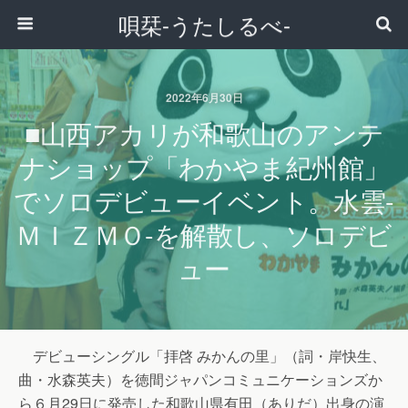
唄栞-うたしるべ-
2022年6月30日
■山西アカリが和歌山のアンテ
ナショップ「わかやま紀州館」
でソロデビューイベント。水雲-
ＭＩＺＭＯ-を解散し、ソロデビ
ュー
デビューシングル「拝啓 みかんの里」（詞・岸快生、
曲・水森英夫）を徳間ジャパンコミュニケーションズか
ら６月29日に発売した和歌山県有田（ありだ）出身の演