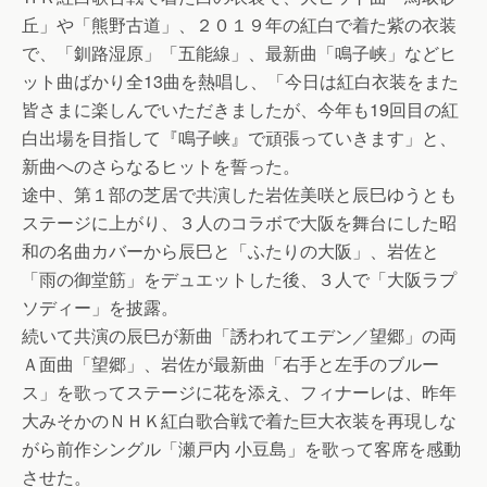
丘」や「熊野古道」、２０１９年の紅白で着た紫の衣装
で、「釧路湿原」「五能線」、最新曲「鳴子峡」などヒ
ット曲ばかり全13曲を熱唱し、「今日は紅白衣装をまた
皆さまに楽しんでいただきましたが、今年も19回目の紅
白出場を目指して『鳴子峡』で頑張っていきます」と、
新曲へのさらなるヒットを誓った。
途中、第１部の芝居で共演した岩佐美咲と辰巳ゆうとも
ステージに上がり、３人のコラボで大阪を舞台にした昭
和の名曲カバーから辰巳と「ふたりの大阪」、岩佐と
「雨の御堂筋」をデュエットした後、３人で「大阪ラプ
ソディー」を披露。
続いて共演の辰巳が新曲「誘われてエデン／望郷」の両
Ａ面曲「望郷」、岩佐が最新曲「右手と左手のブルー
ス」を歌ってステージに花を添え、フィナーレは、昨年
大みそかのＮＨＫ紅白歌合戦で着た巨大衣装を再現しな
がら前作シングル「瀬戸内 小豆島」を歌って客席を感動
させた。