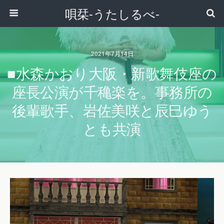
唄栞-うたしるべ-
2021年7月14日
■水森かおり大阪・新歌舞伎座の
座長公演が千穐楽を。事務所の
後輩歌手、岩佐美咲と辰巳ゆう
とも共演