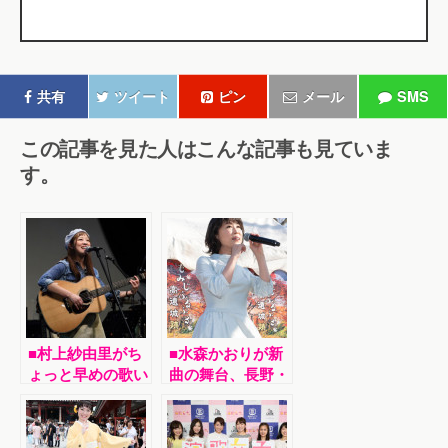
共有
ツイート
ピン
メール
SMS
この記事を見た人はこんな記事も見ていま
す。
■村上紗由里がち
■水森かおりが新
ょっと早めの歌い
曲の舞台、長野・
納めワンマンライ
高遠城址公園での
ブ。懐かしい昭和
「高遠城址もみじ
のメロディーで満
祭り」で、歌の舞