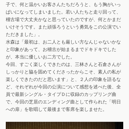
子で、何と温かいお客さんたちだろうと、もう胸がいっ
ぱいになってしまいました。若い人たちと走り回って、
稽古場で大丈夫かなと思っていたのですが、何とかまだ
いけそうです。また頑張ろうという勇気をこの公演でい
ただきました」。
水森は「最初は、お二人とも厳しい方なんじゃないかな
と印象があって、お稽古が始まるまでドキドキでした
が、本当に優しいお二方でした。
今回、すごく楽しくできたのは、三林さんと石倉さんが
しっかりと脇を固めてくださったからこそ、素人の私が
楽しくできたのだと思います」と、２人の印象を語るな
ど、それぞれが今回の公演について感想を述べた後、全
員で最新シングル・タイプＤに収録のカップリング曲
で、今回の芝居のエンディング曲として作られた「明日
への扉」を歌唱して最後まで客席を楽しませた。