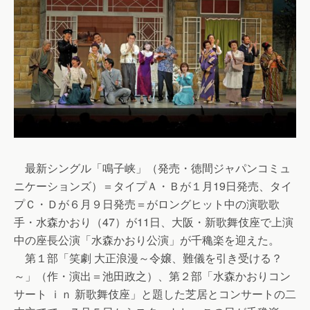
最新シングル「鳴子峡」（発売・徳間ジャパンコミュ
ニケーションズ）＝タイプＡ・Ｂが１月19日発売、タイ
プＣ・Ｄが６月９日発売＝がロングヒット中の演歌歌
手・水森かおり（47）が11日、大阪・新歌舞伎座で上演
中の座長公演「水森かおり公演」が千穐楽を迎えた。
第１部「笑劇 大正浪漫～令嬢、難儀を引き受ける？
～」（作・演出＝池田政之）、第２部「水森かおりコン
サート ｉｎ 新歌舞伎座」と題した芝居とコンサートの二