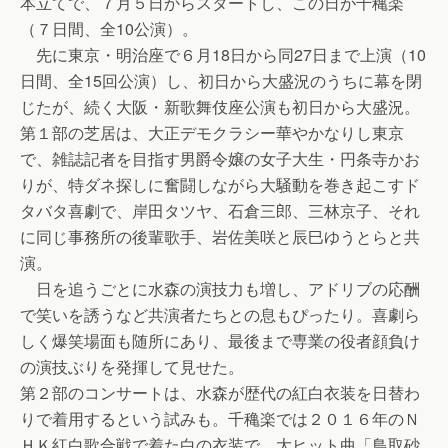
本立てで、７月５日からスタートし、この日が千穐楽
（７日間、全10公演）。
先に東京・明治座で６月18日から同27日まで上演（10
日間、全15回公演）し、初日から大盛況のうちに幕を閉
じたが、続く大阪・新歌舞伎座公演も初日から大盛況。
第１部の芝居は、大正デモクラシー華やかなりし東京
で、雑誌記者を目指す男爵令嬢の女子大生・円条寺かお
りが、特ダネ探しに奮闘しながら大騒動を巻き起こすド
タバタ喜劇で、岸田タツヤ、石倉三郎、三林京子、それ
に同じ事務所の後輩歌手、岩佐美咲と辰巳ゆうとらと共
演。
日を追うごとに水森の演技力も増し、アドリブの応酬
で笑いを誘うなど共演者たちとの息もぴったり。喜劇ら
しく爆笑場面も随所にあり、最後まで専業の役者顔負け
の演技ぶりを発揮して見せた。
第２部のコンサートは、水森が歴代の紅白衣装を日替わ
りで着用するという試みも。千穐楽では２０１６年のＮ
ＨＫ紅白歌合戦で着た白の衣装で、大ヒット曲「鳥取砂