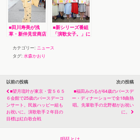
員のファンを魅了
台では年内最後の
歌唱イベント
■田川寿美が浅
■新シリーズ番組
草・新仲見世商店
「演歌女子。」に
街練り歩き＆浅草
川野夏美、森山愛
寺参拝。28日発
子、出光仁美、岩
カテゴリー:
ニュース
売の新曲「心化
佐美咲、工藤あや
タグ:
水森かおり
粧」をＰＲ
の、津吹みゆの６
人が出演
以前の投稿
次の投稿
■望月琉叶が東京・雷５６５
■福田みのるが64歳のバースデ
６会館で25歳のバースデーコ
ー・ディナーショーで全18曲熱
ンサート。民族ハッピー組も
唱。先輩歌手の北野都がお祝い
お祝いに。演歌歌手２年目の
に。
目標は紅白歌合戦
唄栞とは