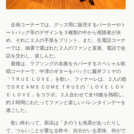
企画コーナーでは、グッズ用に販売するパーカーやト
ートバッグ等のデザインを３種類の中から視聴者が決
め、それに２人の手形をプリント。また、生電話コーナ
ーでは、抽選で選ばれた２人のファンと直接、電話で会
話を交わし、楽しんだ。
最後は、ラブソングの名曲をカバーするスペシャル歌
唱コーナーで、中澤のギターをバックに藤井フミヤの
「ＴＲＵＥ ＬＯＶＥ」を歌い、フィナーレは、２人の歌
でＤＲＥＡＭＳ ＣＯＭＥ ＴＲＵＥの「ＬＯＶＥ ＬＯＶ
Ｅ ＬＯＶＥ」をコラボ。２人合わせて全10曲を熱唱し、
約２時間にわたってファンと楽しいバレンタインデーを
過ごした。
歌い終わって、新浜は「きのうも地震があったりし
て、つらいことが重なる昨今、自分がいる意味、何がで