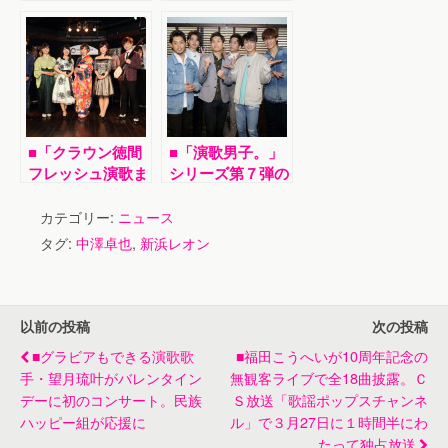
「Ｌｏｖｅ Ｓｏ
レオン バレンタ
ｎｇｓ Ⅵ」発売
インDAY～愛と感
記念ライブ。話題
謝を込めて～』
の「片想い～」初
披露
■「クラウン徳間
■「演歌男子。」
フレッシュ演歌ま
シリーズ第７弾の
つり」で岩佐美
新番組が４月から
咲、工藤あやの、
スタート。第１回
カテゴリー:
ニュース
津吹みゆらフレッ
目は真田ナオキ、
タグ:
中澤卓也
,
新浜レオン
シュ歌手６人が競
斬波、新浜レオン
演
の３アーティスト
が共演
以前の投稿
次の投稿
■グラビアもできる演歌歌
■福田こうへいが10周年記念の
手・望月琉叶がバレンタイン
無観客ライブで全18曲披露。Ｃ
デーに初のコンサート。民族
Ｓ放送「歌謡ポップスチャンネ
ハッピー組が応援に
ル」で３月27日に１時間半にわ
たって独占放送