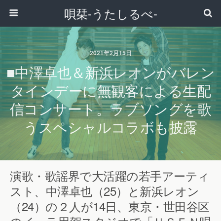
唄栞-うたしるべ-
2021年2月15日
■中澤卓也＆新浜レオンがバレン
タインデーに無観客による生配
信コンサート。ラブソングを歌
うスペシャルコラボも披露
演歌・歌謡界で大活躍の若手アーティ
スト、中澤卓也（25）と新浜レオン
（24）の２人が14日、東京・世田谷区