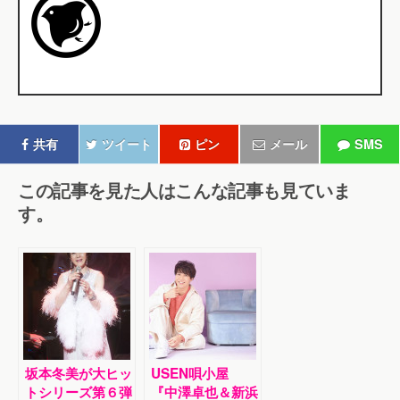
共有
ツイート
ピン
メール
SMS
この記事を見た人はこんな記事も見ていま
す。
坂本冬美が大ヒッ
USEN唄小屋
トシリーズ第６弾
『中澤卓也＆新浜