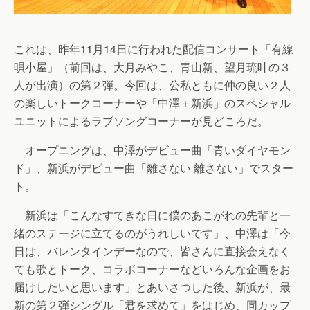
これは、昨年11月14日に行われた配信コンサート「有線
唄小屋」（前回は、大月みやこ、青山新、望月琉叶の３
人が出演）の第２弾。今回は、公私ともに仲の良い２人
の楽しいトークコーナーや「中澤＋新浜」のスペシャル
ユニットによるラブソングコーナーが見どころだ。
オープニングは、中澤がデビュー曲「青いダイヤモン
ド」、新浜がデビュー曲「離さない 離さない」でスター
ト。
新浜は「こんなすてきな日に僕のあこがれの先輩と一
緒のステージに立てるのがうれしいです」、中澤は「今
日は、バレンタインデーなので、皆さんに直接会えなく
ても歌とトーク、コラボコーナーなどいろんな企画をお
届けしたいと思います」とあいさつした後、新浜が、最
新の第２弾シングル「君を求めて」をはじめ、同カップ