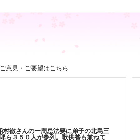
ご意見・ご要望はこちら
船村徹さんの一周忌法要に弟子の北島三
郎ら３５０人が参列。歌供養も兼ねて