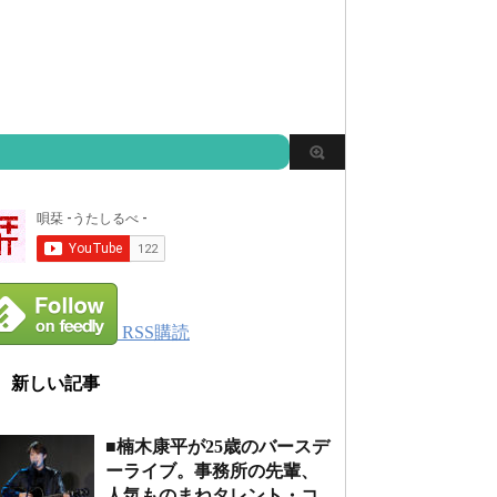
RSS購読
新しい記事
■楠木康平が25歳のバースデ
ーライブ。事務所の先輩、
人気ものまねタレント・コ