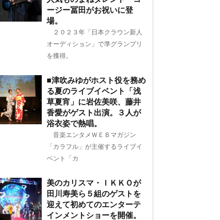
ージー冨田がお祝いに登
場。
２０２３年「日本クラウン新人
オーディション」で準グランプリ
を獲得。
■津吹みゆがホスト役を務め
る夏のライブイベント「浅
草夏宵」に岩佐美咲、藤井
香愛がゲスト出演。３人が
浴衣姿で熱唱。
音楽エンタメＷＥＢマガジン
「カラフル」が主催するライブイ
ベント「カ
美のカリスマ・ＩＫＫＯが
田川寿美ら５組のゲストを
迎えて初めてのエンターテ
インメントショーを開催。