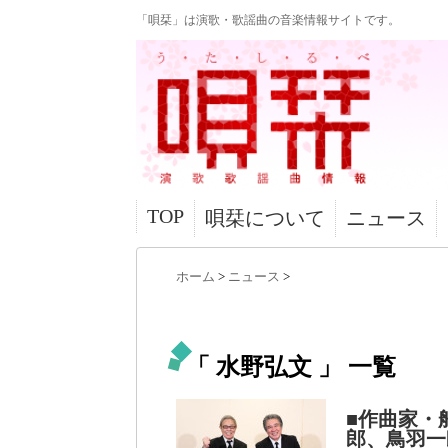
「唄栞」は演歌・歌謡曲の音楽情報サイトです。
TOP
唄栞について
ニュース
ホーム
>
ニュース
>
「 水野弘文 」 一覧
■作曲家・
郎、鳥羽一