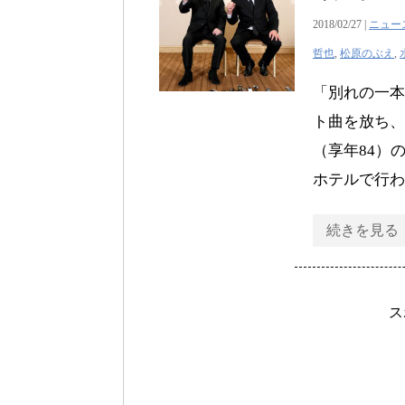
2018/02/27 |
ニュー
哲也
,
松原のぶえ
,
「別れの一本
ト曲を放ち、
（享年84）
ホテルで行わ
続きを見る
ス