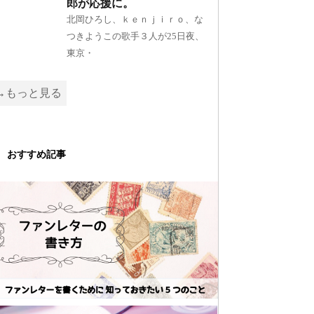
郎が応援に。
北岡ひろし、ｋｅｎｊｉｒｏ、な
つきようこの歌手３人が25日夜、
東京・
→もっと見る
おすすめ記事