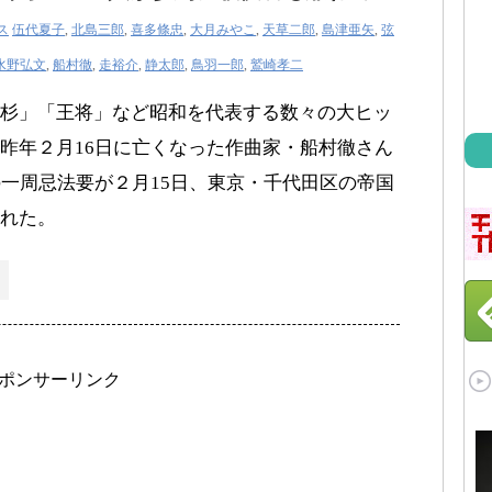
ス
伍代夏子
,
北島三郎
,
喜多條忠
,
大月みやこ
,
天草二郎
,
島津亜矢
,
弦
水野弘文
,
船村徹
,
走裕介
,
静太郎
,
鳥羽一郎
,
鷲崎孝二
杉」「王将」など昭和を代表する数々の大ヒッ
昨年２月16日に亡くなった作曲家・船村徹さん
の一周忌法要が２月15日、東京・千代田区の帝国
れた。
ポンサーリンク