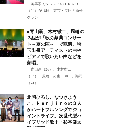
美容家でタレントのＩＫＫＯ
（64）が18日、東京・港区の新橋
グラン
■青山新、木村徹二、風輪の
３組が「歌の祭典コンサー
ト～夏の陣～」で競演。埼
玉出身アーティストの曲や
ピアノで歌いたい曲などを
熱唱。
青山新（26）、木村徹二
（34）、風輪＝拓也（39）、翔司
（41）
北岡ひろし、なつきよう
こ、ｋｅｎｊｉｒｏの３人
がハートフルソングでジョ
イントライブ。次世代型ハ
イブリッド歌手・杉本健太