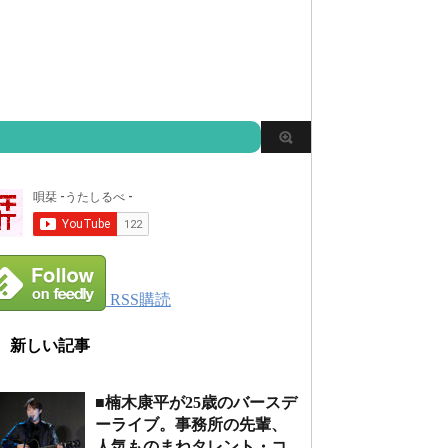
RSS購読
新しい記事
■楠木康平が25歳のバースデ
ーライブ。事務所の先輩、
人気ものまねタレント・コ