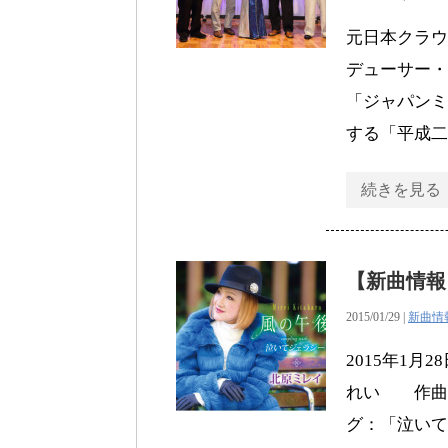
元日本クラウ
デューサー・
「ジャパンミ
する「平成二
続きを見る
【新曲情報
2015/01/29 |
新曲情
2015年1
れい 作曲：田
グ：「泣いて