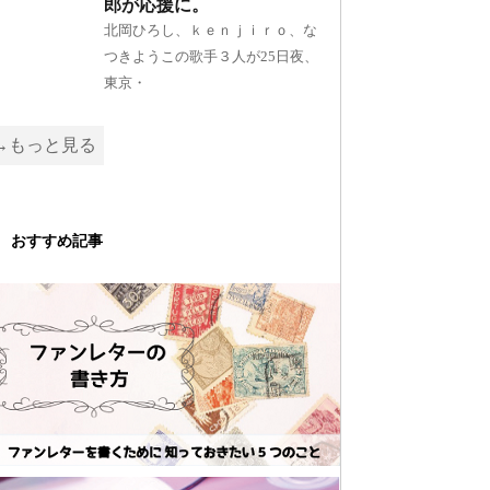
郎が応援に。
北岡ひろし、ｋｅｎｊｉｒｏ、な
つきようこの歌手３人が25日夜、
東京・
→もっと見る
おすすめ記事