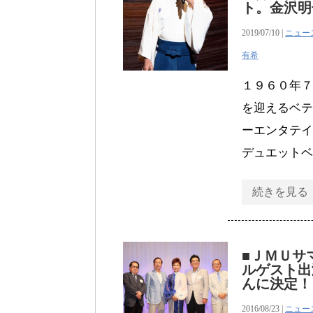
ト。金沢明
2019/07/10 |
ニュー
有希
１９６０年７
を迎えるベテ
ーエンタテイ
デュエットベ
続きを見る
■ＪＭＵサ
ルゲスト出
んに決定！
2016/08/23 |
ニュー