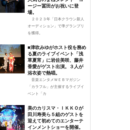
ージー冨田がお祝いに登
場。
２０２３年「日本クラウン新人
オーディション」で準グランプリ
を獲得。
■津吹みゆがホスト役を務め
る夏のライブイベント「浅
草夏宵」に岩佐美咲、藤井
香愛がゲスト出演。３人が
浴衣姿で熱唱。
音楽エンタメＷＥＢマガジン
「カラフル」が主催するライブイ
ベント「カ
美のカリスマ・ＩＫＫＯが
田川寿美ら５組のゲストを
迎えて初めてのエンターテ
インメントショーを開催。