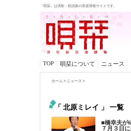
「唄栞」は演歌・歌謡曲の音楽情報サイトです。
TOP
唄栞について
ニュース
ホーム
>
ニュース
>
「 北原ミレイ 」 一覧
■橋幸夫が
７月３日に