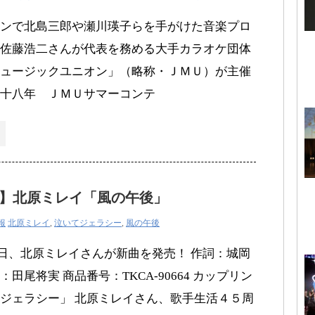
ンで北島三郎や瀬川瑛子らを手がけた音楽プロ
佐藤浩二さんが代表を務める大手カラオケ団体
ュージックユニオン」（略称・ＪＭＵ）が主催
十八年 ＪＭＵサマーコンテ
】北原ミレイ「風の午後」
報
北原ミレイ
,
泣いてジェラシー
,
風の午後
月28日、北原ミレイさんが新曲を発売！ 作詞：城岡
尾将実 商品番号：TKCA-90664 カップリン
ジェラシー」 北原ミレイさん、歌手生活４５周