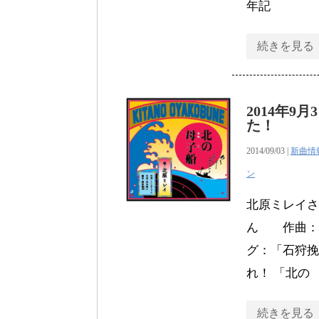
年記
続きを見る
2014年
た！
2014/09/03 |
新曲情
ン
北原ミレイさ
ん 作曲：杉本
グ：「石狩挽
れ！ 「北の
続きを見る