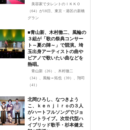
美容家でタレントのＩＫＫＯ
（64）が18日、東京・港区の新橋
グラン
■青山新、木村徹二、風輪の
３組が「歌の祭典コンサー
ト～夏の陣～」で競演。埼
玉出身アーティストの曲や
ピアノで歌いたい曲などを
熱唱。
青山新（26）、木村徹二
（34）、風輪＝拓也（39）、翔司
（41）
北岡ひろし、なつきよう
こ、ｋｅｎｊｉｒｏの３人
がハートフルソングでジョ
イントライブ。次世代型ハ
イブリッド歌手・杉本健太