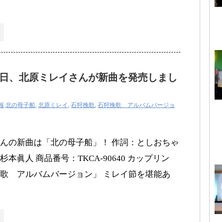
9月3日、北原ミレイさんが新曲を発売しまし
報
北の母子船
,
北原ミレイ
,
石狩挽歌
,
石狩挽歌 アルバムバージョ
んの新曲は「北の母子船」！ 作詞：としおちゃ
眞人 商品番号：TKCA-90640 カップリン
歌 アルバムバージョン」 ミレイ節を堪能あ