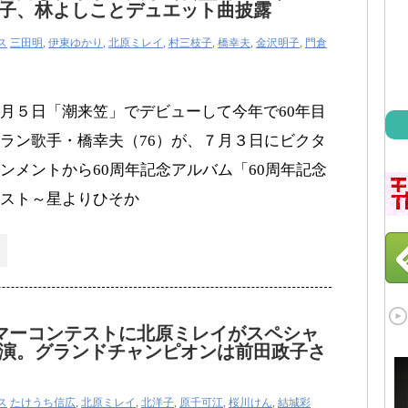
子、林よしことデュエット曲披露
ス
三田明
,
伊東ゆかり
,
北原ミレイ
,
村三枝子
,
橋幸夫
,
金沢明子
,
門倉
月５日「潮来笠」でデビューして今年で60年目
ラン歌手・橋幸夫（76）が、７月３日にビクタ
ンメントから60周年記念アルバム「60周年記念
スト～星よりひそか
マーコンテストに北原ミレイがスペシャ
演。グランドチャンピオンは前田政子さ
ス
たけうち信広
,
北原ミレイ
,
北洋子
,
原千可江
,
桜川けん
,
結城彩