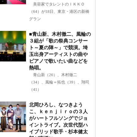
美容家でタレントのＩＫＫＯ
（64）が18日、東京・港区の新橋
グラン
■青山新、木村徹二、風輪の
３組が「歌の祭典コンサー
ト～夏の陣～」で競演。埼
玉出身アーティストの曲や
ピアノで歌いたい曲などを
熱唱。
青山新（26）、木村徹二
（34）、風輪＝拓也（39）、翔司
（41）
北岡ひろし、なつきよう
こ、ｋｅｎｊｉｒｏの３人
がハートフルソングでジョ
イントライブ。次世代型ハ
イブリッド歌手・杉本健太