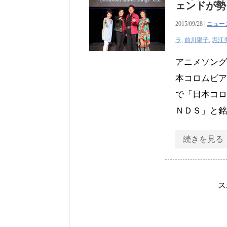
ェンドが勢
2015/09/28 |
ニュー
ラ
,
前川陽子
,
堀江
アニメソング
本コロムビア
で「日本コロ
ＮＤＳ」と銘
続きを見る
ス