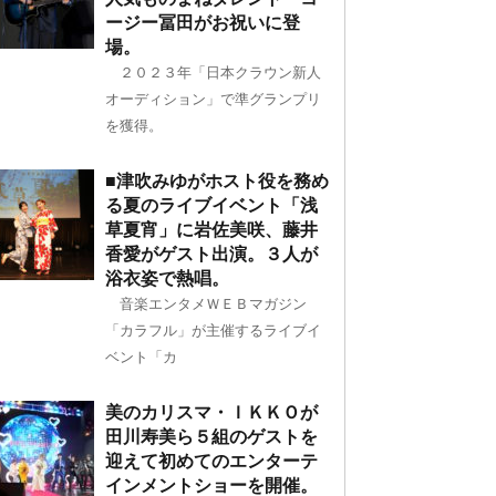
ージー冨田がお祝いに登
場。
２０２３年「日本クラウン新人
オーディション」で準グランプリ
を獲得。
■津吹みゆがホスト役を務め
る夏のライブイベント「浅
草夏宵」に岩佐美咲、藤井
香愛がゲスト出演。３人が
浴衣姿で熱唱。
音楽エンタメＷＥＢマガジン
「カラフル」が主催するライブイ
ベント「カ
美のカリスマ・ＩＫＫＯが
田川寿美ら５組のゲストを
迎えて初めてのエンターテ
インメントショーを開催。