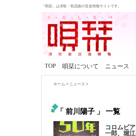
「唄栞」は演歌・歌謡曲の音楽情報サイトです。
TOP
唄栞について
ニュース
ホーム
>
ニュース
>
「 前川陽子 」 一覧
コロムビア
一郎、堀江