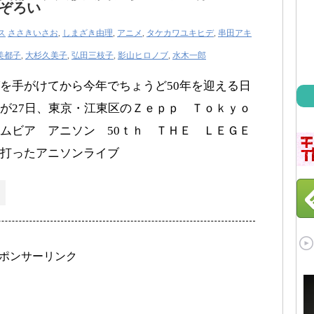
ぞろい
ス
ささきいさお
,
しまざき由理
,
アニメ
,
タケカワユキヒデ
,
串田アキ
美都子
,
大杉久美子
,
弘田三枝子
,
影山ヒロノブ
,
水木一郎
を手がけてから今年でちょうど50年を迎える日
が27日、東京・江東区のＺｅｐｐ Ｔｏｋｙｏ
ムビア アニソン 50ｔｈ ＴＨＥ ＬＥＧＥ
打ったアニソンライブ
ポンサーリンク