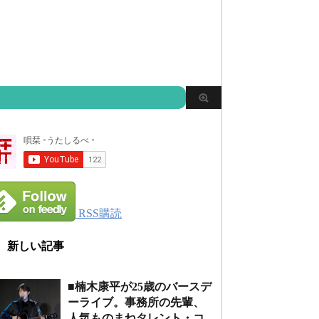
RSS購読
新しい記事
■楠木康平が25歳のバースデ
ーライブ。事務所の先輩、
人気ものまねタレント・コ