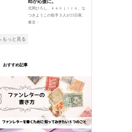
郎が応援に。
北岡ひろし、ｋｅｎｊｉｒｏ、な
つきようこの歌手３人が25日夜、
東京・
→もっと見る
おすすめ記事