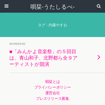
唄栞-うたしるべ-
タグ › 内藤やすお
2016年8月4日
■「みんかよ音楽祭」の５回目
は、青山和子、北野都ら全９ア
ーティストが競演
唄栞とは
プライバシーポリシー
運営会社
プレスリリース募集