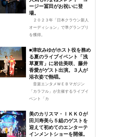
ージー冨田がお祝いに登
場。
２０２３年「日本クラウン新人
オーディション」で準グランプリ
を獲得。
■津吹みゆがホスト役を務め
る夏のライブイベント「浅
草夏宵」に岩佐美咲、藤井
香愛がゲスト出演。３人が
浴衣姿で熱唱。
音楽エンタメＷＥＢマガジン
「カラフル」が主催するライブイ
ベント「カ
美のカリスマ・ＩＫＫＯが
田川寿美ら５組のゲストを
迎えて初めてのエンターテ
インメントショーを開催。