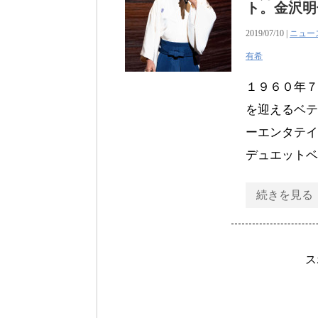
ト。金沢明
2019/07/10 |
ニュー
有希
１９６０年７
を迎えるベテ
ーエンタテイ
デュエットベ
続きを見る
ス