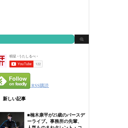
RSS購読
新しい記事
■楠木康平が25歳のバースデ
ーライブ。事務所の先輩、
人気ものまねタレント・コ