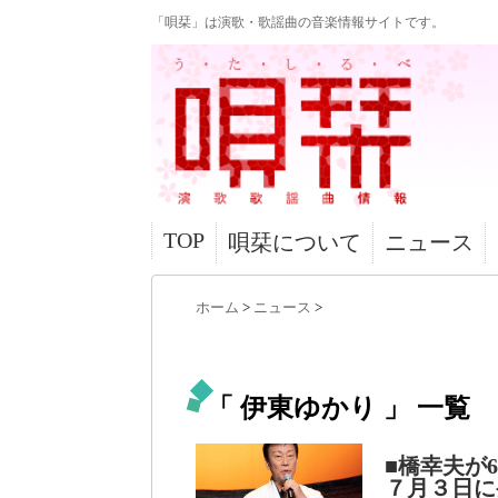
「唄栞」は演歌・歌謡曲の音楽情報サイトです。
TOP
唄栞について
ニュース
ホーム
>
ニュース
>
「 伊東ゆかり 」 一覧
■橋幸夫が
７月３日に