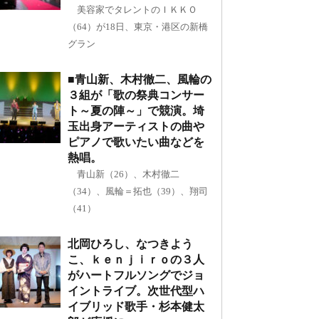
美容家でタレントのＩＫＫＯ
（64）が18日、東京・港区の新橋
グラン
■青山新、木村徹二、風輪の
３組が「歌の祭典コンサー
ト～夏の陣～」で競演。埼
玉出身アーティストの曲や
ピアノで歌いたい曲などを
熱唱。
青山新（26）、木村徹二
（34）、風輪＝拓也（39）、翔司
（41）
北岡ひろし、なつきよう
こ、ｋｅｎｊｉｒｏの３人
がハートフルソングでジョ
イントライブ。次世代型ハ
イブリッド歌手・杉本健太