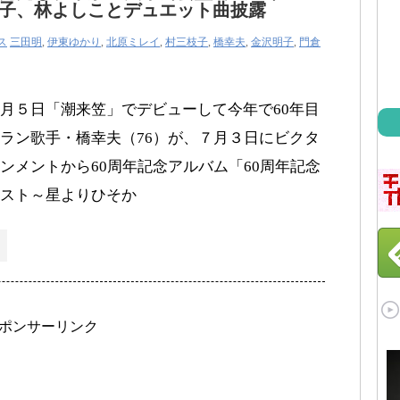
子、林よしことデュエット曲披露
ス
三田明
,
伊東ゆかり
,
北原ミレイ
,
村三枝子
,
橋幸夫
,
金沢明子
,
門倉
月５日「潮来笠」でデビューして今年で60年目
ラン歌手・橋幸夫（76）が、７月３日にビクタ
ンメントから60周年記念アルバム「60周年記念
スト～星よりひそか
ポンサーリンク