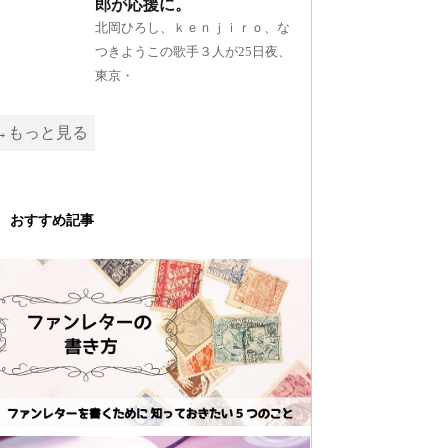
郎が応援に。
北岡ひろし、ｋｅｎｊｉｒｏ、な
つきようこの歌手３人が25日夜、
東京・
→もっと見る
おすすめ記事