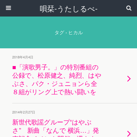
唄栞-うたしるべ-
タグ › ヒカル
2018年4月4日
■「演歌男子。」の特別番組の
公録で、松原健之、純烈、はや
ぶさ、パク・ジュニョンら全
８組がリング上で熱い闘いを
2014年2月27日
新世代歌謡グループ“はやぶ
さ” 新曲「なんで 横浜…」発