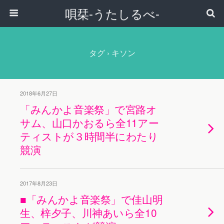
唄栞-うたしるべ-
タグ › キソン
2018年6月27日
「みんかよ音楽祭」で宮路オ
サム、山口かおるら全11アー
ティストが３時間半にわたり
競演
2017年8月23日
■「みんかよ音楽祭」で佳山明
生、梓夕子、川神あいら全10