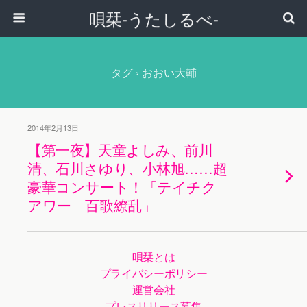
唄栞-うたしるべ-
タグ › おおい大輔
2014年2月13日
【第一夜】天童よしみ、前川
清、石川さゆり、小林旭……超
豪華コンサート！「テイチク
アワー 百歌繚乱」
唄栞とは
プライバシーポリシー
運営会社
プレスリリース募集