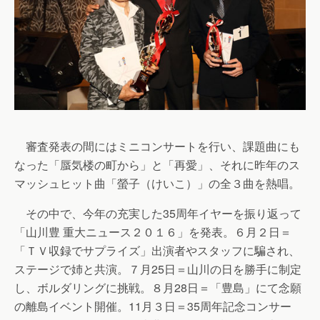
審査発表の間にはミニコンサートを行い、課題曲にも
なった「蜃気楼の町から」と「再愛」、それに昨年のス
マッシュヒット曲「螢子（けいこ）」の全３曲を熱唱。
その中で、今年の充実した35周年イヤーを振り返って
「山川豊 重大ニュース２０１６」を発表。６月２日＝
「ＴＶ収録でサプライズ」出演者やスタッフに騙され、
ステージで姉と共演。７月25日＝山川の日を勝手に制定
し、ボルダリングに挑戦。８月28日＝「豊島」にて念願
の離島イベント開催。11月３日＝35周年記念コンサー