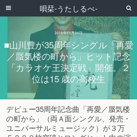
唄栞-うたしるべ-
2016年11月24日
■山川豊が35周年シングル「再愛
／蜃気楼の町から」ヒット記念
「カラオケ王決定戦」開催。２
位は15 歳の高校生
デビュー35周年記念曲「再愛／蜃気楼
の町から」（両Ａ面シングル、発売・
ユニバーサルミュージック）が３万