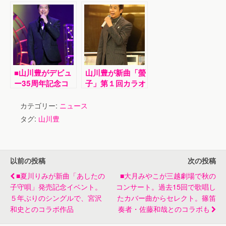
念して一日限りの
と制定し、チャレ
「カラオケ喫茶
ンジシリーズ第１
『再愛』」開店。
弾として「ボルダ
一日店長＆歌披露
リング」に初挑戦
■山川豊がデビュ
山川豊が新曲「螢
ー35周年記念コ
子」第１回カラオ
ンサートで全31
ケ王座決定戦で岩
曲熱唱。リハーサ
手県の谷藤将裕さ
カテゴリー:
ニュース
ルの様子を１２０
んが優勝。全国か
タグ:
山川豊
人に初公開。沖縄
ら３０００通の応
公演発表
募が
以前の投稿
次の投稿
■夏川りみが新曲「あしたの
■大月みやこが三越劇場で秋の
子守唄」発売記念イベント。
コンサート。過去15回で歌唱し
５年ぶりのシングルで、宮沢
たカバー曲からセレクト。篠笛
和史とのコラボ作品
奏者・佐藤和哉とのコラボも