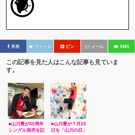
共有
ツイート
ピン
メール
SMS
この記事を見た人はこんな記事も見ていま
す。
■山川豊が35周年
■山川豊が７月25
シングル発売を記
日を「山川の日」