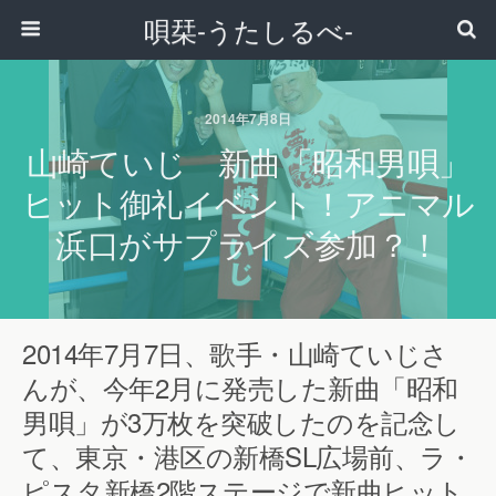
唄栞-うたしるべ-
2014年7月8日
山崎ていじ 新曲「昭和男唄」
ヒット御礼イベント！アニマル
浜口がサプライズ参加？！
2014年7月7日、歌手・山崎ていじさ
んが、今年2月に発売した新曲「昭和
男唄」が3万枚を突破したのを記念し
て、東京・港区の新橋SL広場前、ラ・
ピスタ新橋2階ステージで新曲ヒット