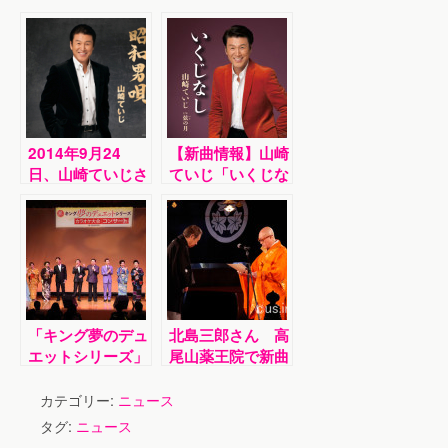
2014年9月24
【新曲情報】山崎
日、山崎ていじさ
ていじ「いくじな
んが新曲を発売し
し」
ました！
「キング夢のデュ
北島三郎さん 高
エットシリーズ」
尾山薬王院で新曲
カラオケ大会開催
「高尾山」を奉納
井上由美子、永井
歌唱 八王子への
カテゴリー:
ニュース
裕子らによるコン
感謝を込めて
タグ:
ニュース
サートも