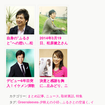
自身の“ふるさ
2014年3月19
と”への想い…松
日、松原健之さん
原健之（まつばら
が新曲を発売しま
たけし）、ニュー
した！
シングル「ふるさ
との空遠く」発売
記念インタビュー
デビュー6年目突
決意と感謝を胸
入！イケメン演歌
に…丘みどり、ニ
歌手・三山ひろし
ューシングル「椅
さんに取材を行い
子」発売記念イン
カテゴリー:
まとめ記事
,
ニュース
,
取材裏話
,
特集
ました！
タビュー
タグ:
Greensleeves-夕映えの小径-
,
ふるさとの空遠く
,
イ