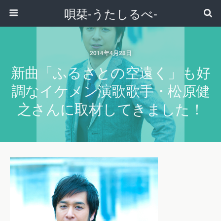
唄栞-うたしるべ-
2014年4月28日
新曲「ふるさとの空遠く」も好
調なイケメン演歌歌手・松原健
之さんに取材してきました！