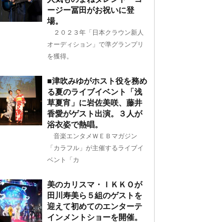
ージー冨田がお祝いに登
場。
２０２３年「日本クラウン新人
オーディション」で準グランプリ
を獲得。
■津吹みゆがホスト役を務め
る夏のライブイベント「浅
草夏宵」に岩佐美咲、藤井
香愛がゲスト出演。３人が
浴衣姿で熱唱。
音楽エンタメＷＥＢマガジン
「カラフル」が主催するライブイ
ベント「カ
美のカリスマ・ＩＫＫＯが
田川寿美ら５組のゲストを
迎えて初めてのエンターテ
インメントショーを開催。