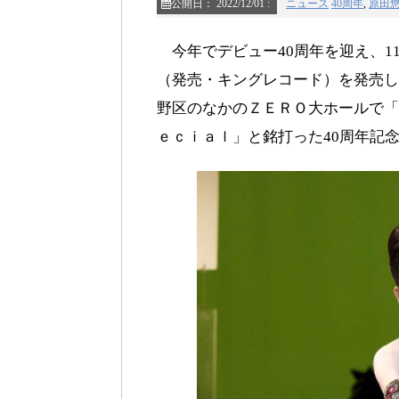
公開日：
2022/12/01
:
ニュース
40周年
,
原田
今年でデビュー40周年を迎え、1
（発売・キングレコード）を発売し
野区のなかのＺＥＲＯ大ホールで「原
ｅｃｉａｌ」と銘打った40周年記