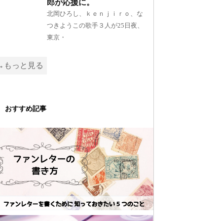
郎が応援に。
北岡ひろし、ｋｅｎｊｉｒｏ、な
つきようこの歌手３人が25日夜、
東京・
→もっと見る
おすすめ記事