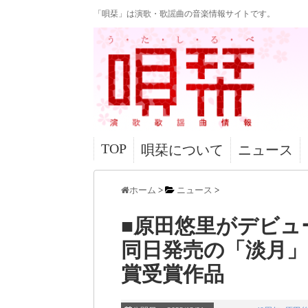
「唄栞」は演歌・歌謡曲の音楽情報サイトです。
TOP
唄栞について
ニュース
ホーム
>
ニュース
>
■原田悠里がデビュ
同日発売の「淡月」
賞受賞作品