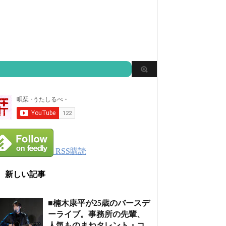
RSS購読
新しい記事
■楠木康平が25歳のバースデ
ーライブ。事務所の先輩、
人気ものまねタレント・コ