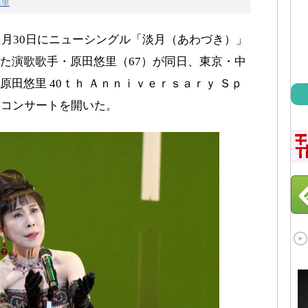
悠里
1月30日にニューシングル「淡月（あわづき）」
た演歌歌手・原田悠里（67）が同日、東京・中
田悠里 40ｔｈ Ａｎｎｉｖｅｒｓａｒｙ Ｓｐ
念コンサートを開いた。