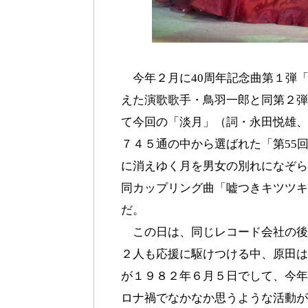
今年２月に40周年記念曲第１弾「
えた演歌歌手・鳥羽一郎と同第２弾
て今回の「淡月」（詞・永田悦雄、
７４５通の中から選ばれた「第55
に消えゆく月を男女の別れになぞら
同カップリング曲「嘘つきキツツキ
だ。
この日は、同じレコード会社の後輩
２人も応援に駆けつける中、原田は
が１９８２年６月５日でして、今年
ロナ禍でなかなか思うような活動が