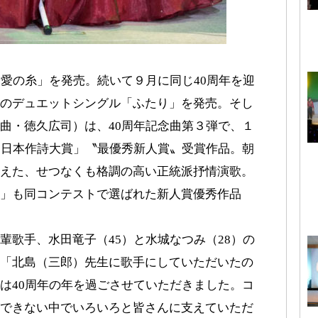
愛の糸」を発売。続いて９月に同じ40周年を迎
のデュエットシングル「ふたり」を発売。そし
曲・徳久広司）は、40周年記念曲第３弾で、１
回日本作詩大賞」〝最優秀新人賞〟受賞作品。朝
えた、せつなくも格調の高い正統派抒情演歌。
」も同コンテストで選ばれた新人賞優秀作品
歌手、水田竜子（45）と水城なつみ（28）の
「北島（三郎）先生に歌手にしていただいたの
は40周年の年を過ごさせていただきました。コ
できない中でいろいろと皆さんに支えていただ