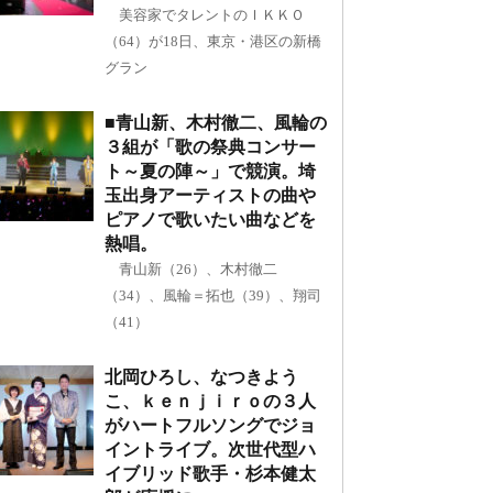
美容家でタレントのＩＫＫＯ
（64）が18日、東京・港区の新橋
グラン
■青山新、木村徹二、風輪の
３組が「歌の祭典コンサー
ト～夏の陣～」で競演。埼
玉出身アーティストの曲や
ピアノで歌いたい曲などを
熱唱。
青山新（26）、木村徹二
（34）、風輪＝拓也（39）、翔司
（41）
北岡ひろし、なつきよう
こ、ｋｅｎｊｉｒｏの３人
がハートフルソングでジョ
イントライブ。次世代型ハ
イブリッド歌手・杉本健太