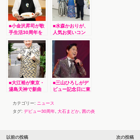
■小金沢昇司が歌
■水森かおりが、
手生活30周年を
人気お笑いコン
記念してファン感
ビ・サンドウィッ
謝イベント。自慢
チマンとデュエッ
のカレーライス作
ト曲「笑顔で遠ま
りも披露
わり」を３人で初
披露
■大江裕が東京・
■三山ひろしがデ
湯島天神で新曲
ビュー記念日に東
「登竜門」ヒット
京・中野サンプラ
祈願。六代目 片
ザでリサイタル。
カテゴリー:
ニュース
岡愛之助からジャ
コンサートではア
タグ:
デビュー30周年
,
大石まどか
,
茜の炎
ケ写の題字をプレ
コースティックギ
ゼント
ターの弾き語りを
初披露。10分を
超える長編歌謡浪
以前の投稿
次の投稿