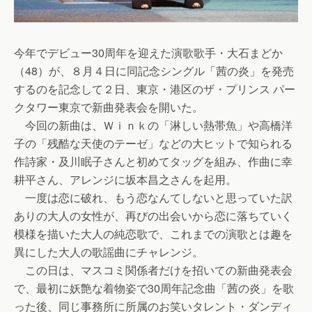
今年でデビュー30周年を迎えた演歌歌手・大石まどか
（48）が、８月４日に同記念シングル「茜の炎」を発売
するのを記念して２日、東京・港区のザ・プリンス パー
クタワー東京で新曲発表会を開いた。
今回の新曲は、Ｗｉｎｋの「淋しい熱帯魚」や高橋洋
子の「残酷な天使のテーゼ」などの大ヒットで知られる
作詩家・及川眠子さんと初めてタッグを組み、作曲に幸
耕平さん、アレンジに坂本昌之さんを起用。
一度は恋に破れ、もう恋なんてしないと思っていた訳
ありの大人の女性が、再びの出会いから恋に落ちていく
模様を描いた大人の純恋歌で、これまでの演歌とは趣を
異にした大人の歌謡曲にチャレンジ。
この日は、マスコミ関係者だけを招いての新曲発表会
で、最初に妖艶な着物姿で30周年記念曲「茜の炎」を歌
った後、同じ事務所に所属のお笑いタレント・ダンディ