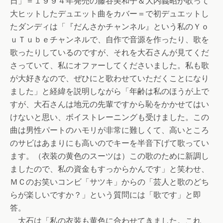
日」＝１９９４年発売の藤谷美和子＆大内義昭が歌って
大ヒットしたデュエット曲をカバー＝で初デュエットし
たダンディは「『だんさかチャンネル』という私のＹｏ
ｕＴｕｂｅチャンネルで、自作で音源を作ったり、歌を
歌ったりしているのですが、それを大石さんが見てくだ
さっていて、私にオファーしてくださいました。私も歌
が大好きなので、ぜひにと歌わせていただくことになり
ました」と経緯を説明しながら「年齢は私のほうが上で
すが、大石さんは地元の先輩ですから恥をかかせてはい
けないと思い、ボイストレーニングも受けました。この
曲は男性パートのハモリが非常に難しくて、高いところ
のサビはあまりにも高いのでキーを半音下げて歌ってい
ます。（衣装の黄色のスーツは）この歌のために新調し
ましたので、私の資金もすっからかんです」と笑わせ、
ＭＣのお笑いコンビ「サツキ」からの「芸人と歌のどち
らが楽しいですか？」という質問には「歌です」と即
答。
大石は「私の衣装も黄色に合わせてきました。これ