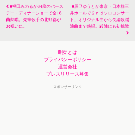
曲も
■福田みのるが64歳のバース
■辰巳ゆうとが東京・日本橋三
デー・ディナーショーで全18
井ホールで２ｎｄソロコンサー
曲熱唱。先輩歌手の北野都が
ト。オリジナル曲から長編歌謡
お祝いに。
浪曲まで熱唱。殺陣にも初挑戦
唄栞とは
プライバシーポリシー
運営会社
プレスリリース募集
スポンサーリンク