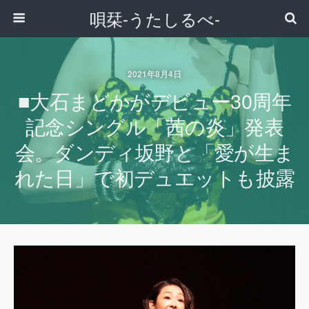
唄栞-うたしるべ-
2021年8月4日
■大石まどかがデビュー30周年
記念シングル「茜の炎」発表
会。ダンディ坂野と「愛が生ま
れた日」で初デュエットも披露