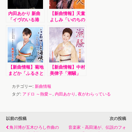
内田あかり 新曲
【新曲情報】天童
「イヴのいる港
よしみ「いのちの
町」発表ディナー
人」
ライブ 作曲家・
徳久広司氏とデュ
エットも
【新曲情報】菊地
【新曲情報】中村
まどか「ふるさと
美律子「潮騒」
海峡」
カテゴリー:
新曲情報
タグ:
アドロ ～熱愛～
,
内田あかり
,
夜がわらっている
以前の投稿
次の投稿
角川博が五木ひろし作曲の
音楽家・高田漣が、伝説のフォ