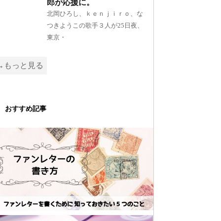
郎が応援に。
北岡ひろし、ｋｅｎｊｉｒｏ、な
つきようこの歌手３人が25日夜、
東京・
→もっと見る
おすすめ記事