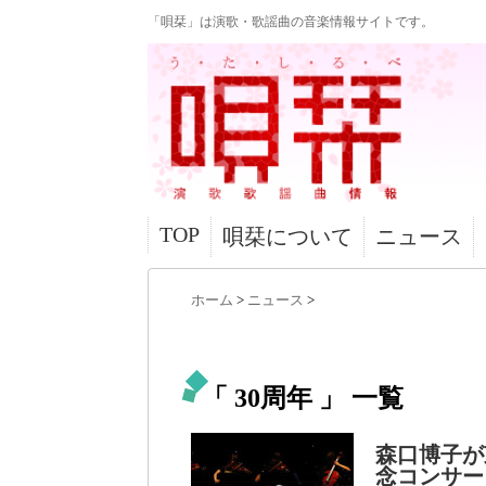
「唄栞」は演歌・歌謡曲の音楽情報サイトです。
TOP
唄栞について
ニュース
ホーム
>
ニュース
>
「 30周年 」 一覧
森口博子が
念コンサー