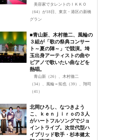
美容家でタレントのＩＫＫＯ
（64）が18日、東京・港区の新橋
グラン
■青山新、木村徹二、風輪の
３組が「歌の祭典コンサー
ト～夏の陣～」で競演。埼
玉出身アーティストの曲や
ピアノで歌いたい曲などを
熱唱。
青山新（26）、木村徹二
（34）、風輪＝拓也（39）、翔司
（41）
北岡ひろし、なつきよう
こ、ｋｅｎｊｉｒｏの３人
がハートフルソングでジョ
イントライブ。次世代型ハ
イブリッド歌手・杉本健太