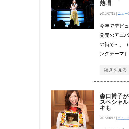
熱唱
2015/07/13 |
ニュー
今年でデビュ
発売のアニバ
の街で～」（
ングテーマ）
続きを見る
森口博子が
スペシャル
キも
2015/06/15 |
ニュー