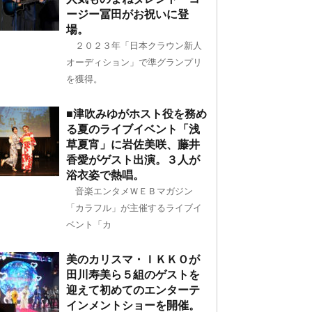
ージー冨田がお祝いに登
場。
２０２３年「日本クラウン新人
オーディション」で準グランプリ
を獲得。
■津吹みゆがホスト役を務め
る夏のライブイベント「浅
草夏宵」に岩佐美咲、藤井
香愛がゲスト出演。３人が
浴衣姿で熱唱。
音楽エンタメＷＥＢマガジン
「カラフル」が主催するライブイ
ベント「カ
美のカリスマ・ＩＫＫＯが
田川寿美ら５組のゲストを
迎えて初めてのエンターテ
インメントショーを開催。