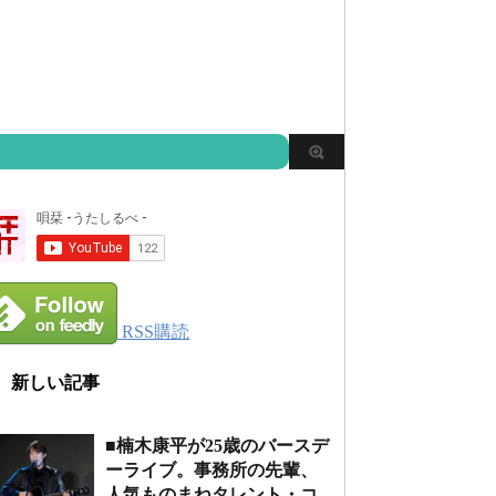
RSS購読
新しい記事
■楠木康平が25歳のバースデ
ーライブ。事務所の先輩、
人気ものまねタレント・コ