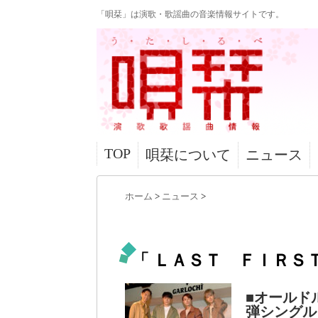
「唄栞」は演歌・歌謡曲の音楽情報サイトです。
TOP
唄栞について
ニュース
ホーム
>
ニュース
>
「 ＬＡＳＴ ＦＩＲＳＴ
■オールド
弾シングル