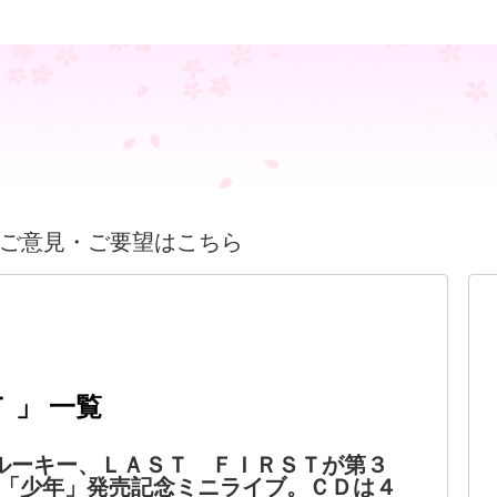
ご意見・ご要望はこちら
 」 一覧
ルーキー、ＬＡＳＴ ＦＩＲＳＴが第３
「少年」発売記念ミニライブ。ＣＤは４