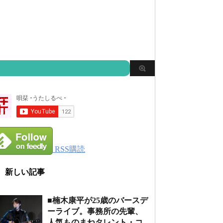
RSS購読
新しい記事
■楠木康平が25歳のバースデ
ーライブ。事務所の先輩、
人気ものまねタレント・コ