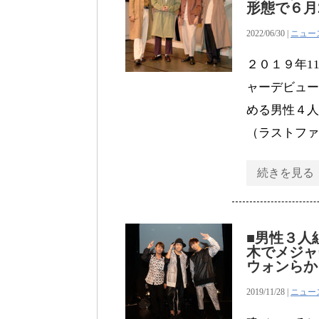
形態で６月
2022/06/30 |
ニュー
２０１９年1
ャーデビュー
める男性４人
（ラストファ
続きを見る
■男性３人
木でメジャ
ウォンらか
2019/11/28 |
ニュー