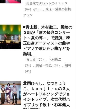
美容家でタレントのＩＫＫＯ
（64）が18日、東京・港区の新橋
グラン
■青山新、木村徹二、風輪の
３組が「歌の祭典コンサー
ト～夏の陣～」で競演。埼
玉出身アーティストの曲や
ピアノで歌いたい曲などを
熱唱。
青山新（26）、木村徹二
（34）、風輪＝拓也（39）、翔司
（41）
北岡ひろし、なつきよう
こ、ｋｅｎｊｉｒｏの３人
がハートフルソングでジョ
イントライブ。次世代型ハ
イブリッド歌手・杉本健太