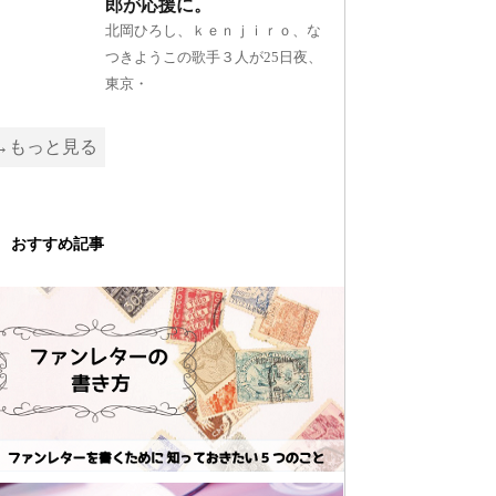
郎が応援に。
北岡ひろし、ｋｅｎｊｉｒｏ、な
つきようこの歌手３人が25日夜、
東京・
→もっと見る
おすすめ記事