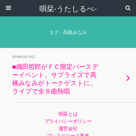
唄栞-うたしるべ-
タグ › 高橋みなみ
2018年3月15日
■織田哲郎がＦＣ限定バースデ
ーイベント。サプライズで髙
橋みなみがトークゲストに。
ライブで全８曲熱唱
唄栞とは
プライバシーポリシー
運営会社
プレスリリース募集