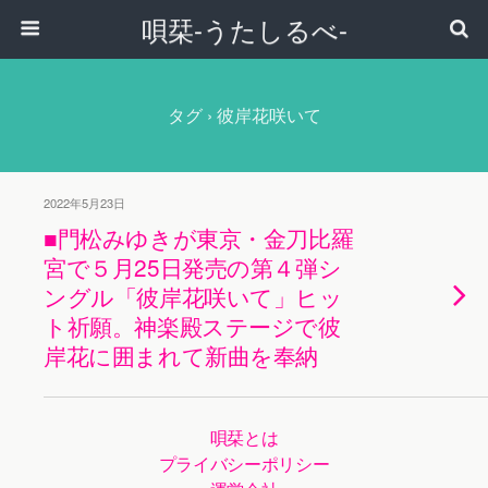
唄栞-うたしるべ-
タグ › 彼岸花咲いて
2022年5月23日
■門松みゆきが東京・金刀比羅
宮で５月25日発売の第４弾シ
ングル「彼岸花咲いて」ヒッ
ト祈願。神楽殿ステージで彼
岸花に囲まれて新曲を奉納
唄栞とは
プライバシーポリシー