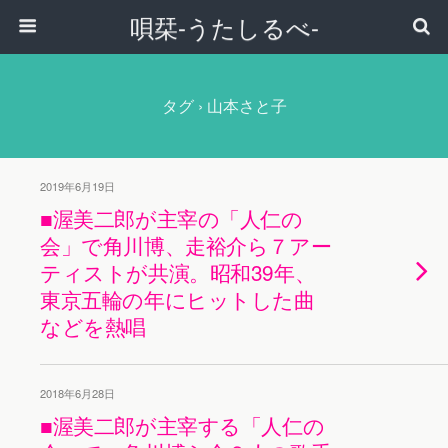
唄栞-うたしるべ-
タグ › 山本さと子
2019年6月19日
■渥美二郎が主宰の「人仁の
会」で角川博、走裕介ら７アー
ティストが共演。昭和39年、
東京五輪の年にヒットした曲
などを熱唱
2018年6月28日
■渥美二郎が主宰する「人仁の