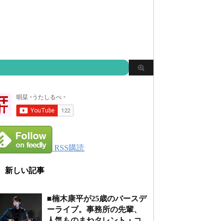
RSS購読
新しい記事
■楠木康平が25歳のバースデ
ーライブ。事務所の先輩、
人気ものまねタレント・コ