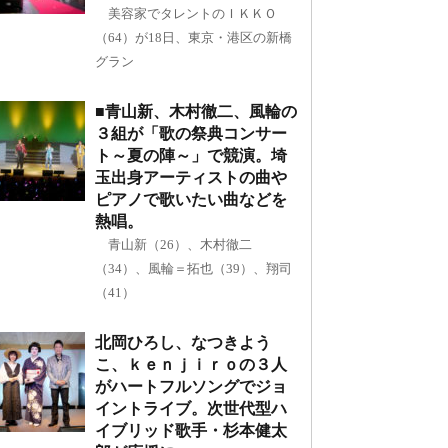
美容家でタレントのＩＫＫＯ
（64）が18日、東京・港区の新橋
グラン
■青山新、木村徹二、風輪の
３組が「歌の祭典コンサー
ト～夏の陣～」で競演。埼
玉出身アーティストの曲や
ピアノで歌いたい曲などを
熱唱。
青山新（26）、木村徹二
（34）、風輪＝拓也（39）、翔司
（41）
北岡ひろし、なつきよう
こ、ｋｅｎｊｉｒｏの３人
がハートフルソングでジョ
イントライブ。次世代型ハ
イブリッド歌手・杉本健太