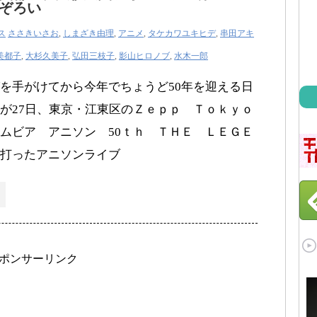
ぞろい
ス
ささきいさお
,
しまざき由理
,
アニメ
,
タケカワユキヒデ
,
串田アキ
美都子
,
大杉久美子
,
弘田三枝子
,
影山ヒロノブ
,
水木一郎
を手がけてから今年でちょうど50年を迎える日
が27日、東京・江東区のＺｅｐｐ Ｔｏｋｙｏ
ムビア アニソン 50ｔｈ ＴＨＥ ＬＥＧＥ
打ったアニソンライブ
ポンサーリンク