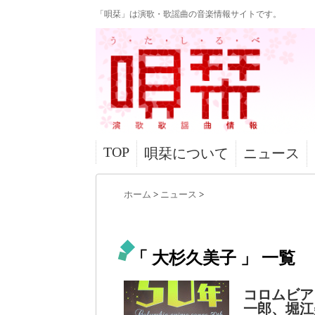
「唄栞」は演歌・歌謡曲の音楽情報サイトです。
TOP
唄栞について
ニュース
ホーム
>
ニュース
>
「 大杉久美子 」 一覧
コロムビア
一郎、堀江