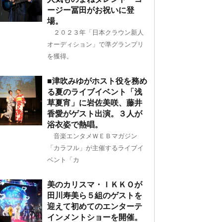
ージー冨田がお祝いに登
場。
２０２３年「日本クラウン新人
オーディション」で準グランプリ
を獲得。
■津吹みゆがホスト役を務め
る夏のライブイベント「浅
草夏宵」に岩佐美咲、藤井
香愛がゲスト出演。３人が
浴衣姿で熱唱。
音楽エンタメＷＥＢマガジン
「カラフル」が主催するライブイ
ベント「カ
美のカリスマ・ＩＫＫＯが
田川寿美ら５組のゲストを
迎えて初めてのエンターテ
インメントショーを開催。