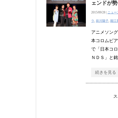
ェンドが勢
2015/09/28 |
ニュー
ラ
,
前川陽子
,
堀江
アニメソング
本コロムビア
で「日本コロ
ＮＤＳ」と銘
続きを見る
ス