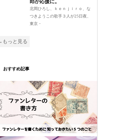
郎が応援に。
北岡ひろし、ｋｅｎｊｉｒｏ、な
つきようこの歌手３人が25日夜、
東京・
→もっと見る
おすすめ記事