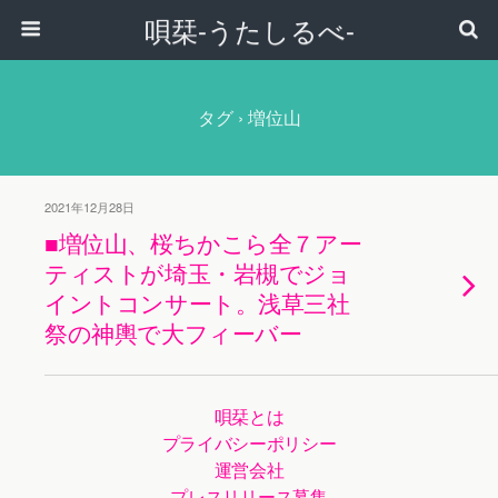
唄栞-うたしるべ-
タグ › 増位山
2021年12月28日
■増位山、桜ちかこら全７アー
ティストが埼玉・岩槻でジョ
イントコンサート。浅草三社
祭の神輿で大フィーバー
唄栞とは
プライバシーポリシー
運営会社
プレスリリース募集