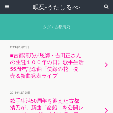
唄栞-うたしるべ-
タグ › 古都清乃
2021年1月20日
■古都清乃が恩師・吉田正さん
の生誕１００年の日に歌手生活
55周年記念曲「笑顔の花」発
売＆新曲発表ライブ
2015年12月28日
歌手生活50周年を迎えた古都
清乃が、新曲「命船」を公開レ