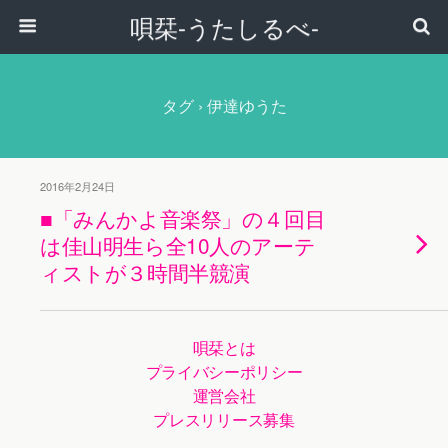
唄栞-うたしるべ-
タグ › 伊達ゆうた
2016年2月24日
■「みんかよ音楽祭」の４回目
は佳山明生ら全10人のアーテ
ィストが３時間半競演
唄栞とは
プライバシーポリシー
運営会社
プレスリリース募集