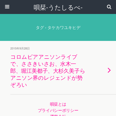
唄栞-うたしるべ-
タグ › タケカワユキヒデ
2015年9月28日
コロムビアアニソンライブ
で、ささきいさお、水木一
郎、堀江美都子、大杉久美子ら
アニソン界のレジェンドが勢
ぞろい
唄栞とは
プライバシーポリシー