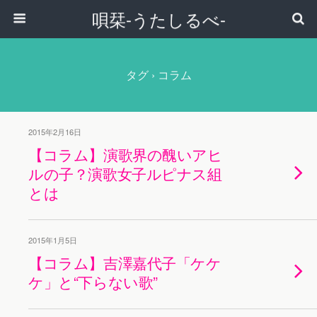
唄栞-うたしるべ-
タグ › コラム
2015年2月16日
【コラム】演歌界の醜いアヒ
ルの子？演歌女子ルピナス組
とは
2015年1月5日
【コラム】吉澤嘉代子「ケケ
ケ」と“下らない歌”