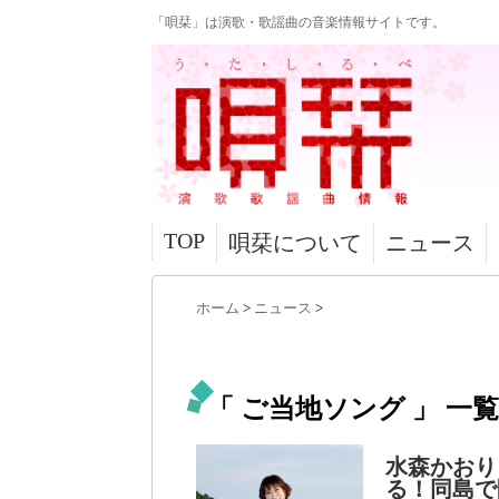
「唄栞」は演歌・歌謡曲の音楽情報サイトです。
TOP
唄栞について
ニュース
ホーム
>
ニュース
>
「 ご当地ソング 」 一覧
水森かおり
る！同島で