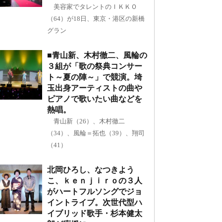
美容家でタレントのＩＫＫＯ
（64）が18日、東京・港区の新橋
グラン
■青山新、木村徹二、風輪の
３組が「歌の祭典コンサー
ト～夏の陣～」で競演。埼
玉出身アーティストの曲や
ピアノで歌いたい曲などを
熱唱。
青山新（26）、木村徹二
（34）、風輪＝拓也（39）、翔司
（41）
北岡ひろし、なつきよう
こ、ｋｅｎｊｉｒｏの３人
がハートフルソングでジョ
イントライブ。次世代型ハ
イブリッド歌手・杉本健太