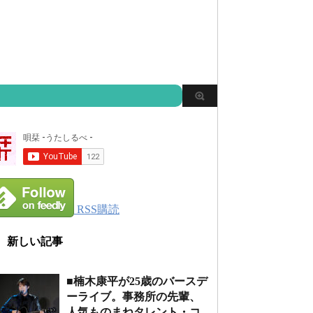
RSS購読
新しい記事
■楠木康平が25歳のバースデ
ーライブ。事務所の先輩、
人気ものまねタレント・コ