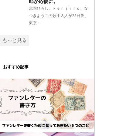
郎が応援に。
北岡ひろし、ｋｅｎｊｉｒｏ、な
つきようこの歌手３人が25日夜、
東京・
→もっと見る
おすすめ記事