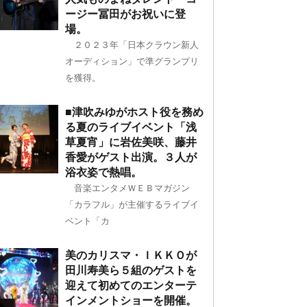
ージー冨田がお祝いに登
場。
２０２３年「日本クラウン新人
オーディション」で準グランプリ
を獲得。
■津吹みゆがホスト役を務め
る夏のライブイベント「浅
草夏宵」に岩佐美咲、藤井
香愛がゲスト出演。３人が
浴衣姿で熱唱。
音楽エンタメＷＥＢマガジン
「カラフル」が主催するライブイ
ベント「カ
美のカリスマ・ＩＫＫＯが
田川寿美ら５組のゲストを
迎えて初めてのエンターテ
インメントショーを開催。