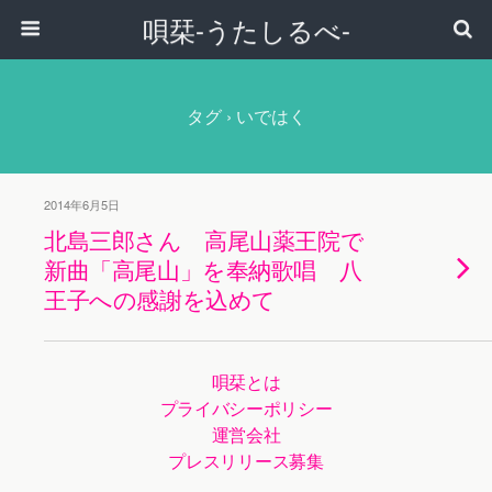
唄栞-うたしるべ-
タグ › いではく
2014年6月5日
北島三郎さん 高尾山薬王院で
新曲「高尾山」を奉納歌唱 八
王子への感謝を込めて
唄栞とは
プライバシーポリシー
運営会社
プレスリリース募集