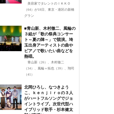
美容家でタレントのＩＫＫＯ
（64）が18日、東京・港区の新橋
グラン
■青山新、木村徹二、風輪の
３組が「歌の祭典コンサー
ト～夏の陣～」で競演。埼
玉出身アーティストの曲や
ピアノで歌いたい曲などを
熱唱。
青山新（26）、木村徹二
（34）、風輪＝拓也（39）、翔司
（41）
北岡ひろし、なつきよう
こ、ｋｅｎｊｉｒｏの３人
がハートフルソングでジョ
イントライブ。次世代型ハ
イブリッド歌手・杉本健太