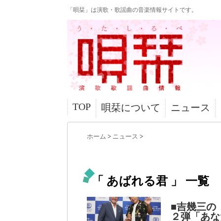
「唄栞」は演歌・歌謡曲の音楽情報サイトです。
TOP
唄栞について
ニュース
ホーム
>
ニュース
>
「 あばれる君 」 一覧
■吉幾三の
２弾「あな