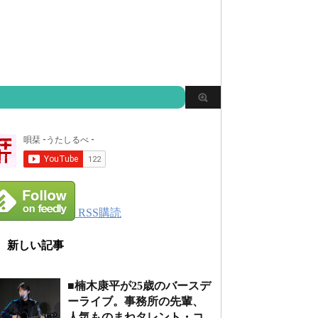
RSS購読
新しい記事
■楠木康平が25歳のバースデ
ーライブ。事務所の先輩、
人気ものまねタレント・コ