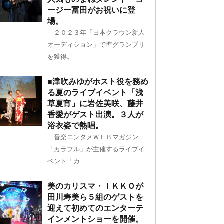
ージー冨田がお祝いに登
場。
２０２３年「日本クラウン新人
オーディション」で準グランプリ
を獲得。
■津吹みゆがホスト役を務め
る夏のライブイベント「浅
草夏宵」に岩佐美咲、藤井
香愛がゲスト出演。３人が
浴衣姿で熱唱。
音楽エンタメＷＥＢマガジン
「カラフル」が主催するライブイ
ベント「カ
美のカリスマ・ＩＫＫＯが
田川寿美ら５組のゲストを
迎えて初めてのエンターテ
インメントショーを開催。