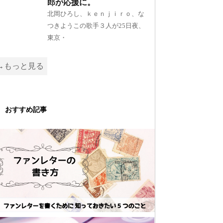
郎が応援に。
北岡ひろし、ｋｅｎｊｉｒｏ、な
つきようこの歌手３人が25日夜、
東京・
→もっと見る
おすすめ記事