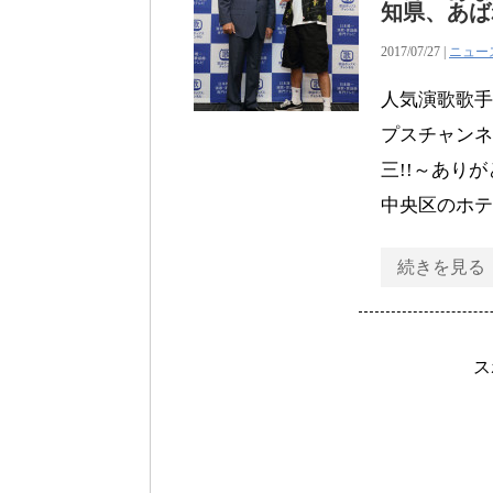
知県、あば
2017/07/27 |
ニュー
人気演歌歌手
プスチャンネ
三!!～あり
中央区のホテ
続きを見る
ス