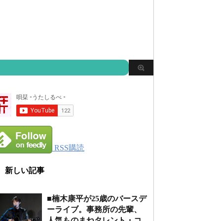
RSS購読
新しい記事
■楠木康平が25歳のバースデ
ーライブ。事務所の先輩、
人気ものまねタレント・コ