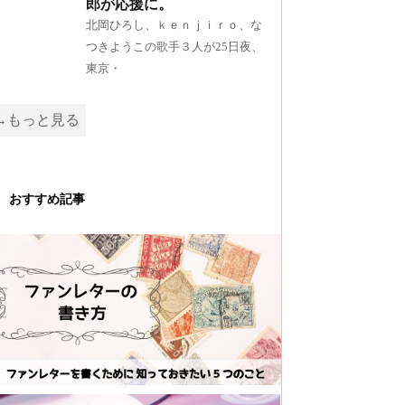
郎が応援に。
北岡ひろし、ｋｅｎｊｉｒｏ、な
つきようこの歌手３人が25日夜、
東京・
→もっと見る
おすすめ記事