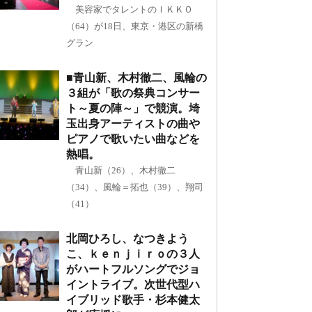
美容家でタレントのＩＫＫＯ
（64）が18日、東京・港区の新橋
グラン
■青山新、木村徹二、風輪の
３組が「歌の祭典コンサー
ト～夏の陣～」で競演。埼
玉出身アーティストの曲や
ピアノで歌いたい曲などを
熱唱。
青山新（26）、木村徹二
（34）、風輪＝拓也（39）、翔司
（41）
北岡ひろし、なつきよう
こ、ｋｅｎｊｉｒｏの３人
がハートフルソングでジョ
イントライブ。次世代型ハ
イブリッド歌手・杉本健太