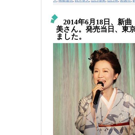
ス
,
南郷達也
,
四方章人
,
山口瑠美
,
山口県
,
岩国市
,
2014年6月18日、
美さん。発売当日、東
ました。