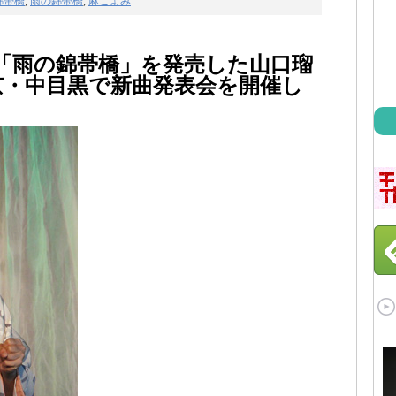
錦帯橋
,
雨の錦帯橋
,
麻こよみ
新曲「雨の錦帯橋」を発売した山口瑠
京・中目黒で新曲発表会を開催し