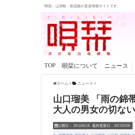
「唄栞」は演歌・歌謡曲の音楽情報サイトです。
TOP
唄栞について
ニュース
ホーム
>
ニュース
>
山口瑠美 「雨の
大人の男女の切な
公開日：
2014/06/18
: 最終更新日：2015/03/06