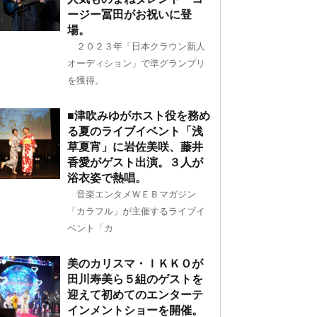
ージー冨田がお祝いに登
場。
２０２３年「日本クラウン新人
オーディション」で準グランプリ
を獲得。
■津吹みゆがホスト役を務め
る夏のライブイベント「浅
草夏宵」に岩佐美咲、藤井
香愛がゲスト出演。３人が
浴衣姿で熱唱。
音楽エンタメＷＥＢマガジン
「カラフル」が主催するライブイ
ベント「カ
美のカリスマ・ＩＫＫＯが
田川寿美ら５組のゲストを
迎えて初めてのエンターテ
インメントショーを開催。