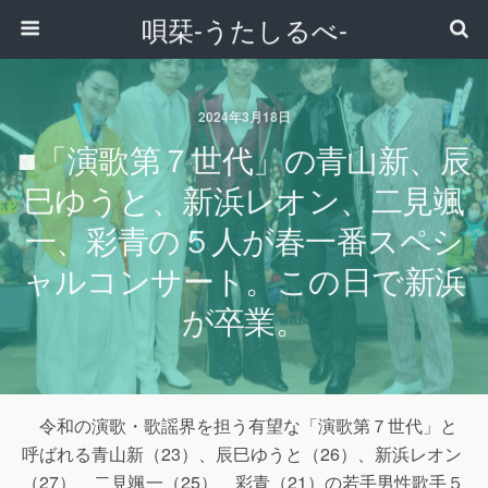
唄栞-うたしるべ-
2024年3月18日
■「演歌第７世代」の青山新、辰
巳ゆうと、新浜レオン、二見颯
一、彩青の５人が春一番スペシ
ャルコンサート。この日で新浜
が卒業。
令和の演歌・歌謡界を担う有望な「演歌第７世代」と
呼ばれる青山新（23）、辰巳ゆうと（26）、新浜レオン
（27）、二見颯一（25）、彩青（21）の若手男性歌手５