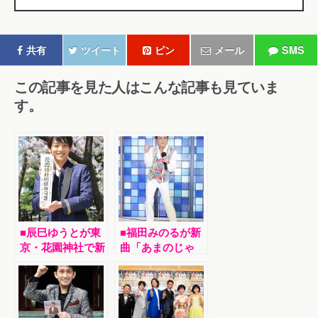
共有
ツイート
ピン
メール
SMS
この記事を見た人はこんな記事も見ていま
す。
■辰巳ゆうとが東
■福田みのるが新
京・花園神社で新
曲「あまのじゃ
曲「センチメンタ
く」発表ライブ。
ル・ハート／男の
作詞・作曲の湯原
しぐれ」ヒット祈
昌幸がお祝いに。
願。20日に大学
正代と同じ熊本出