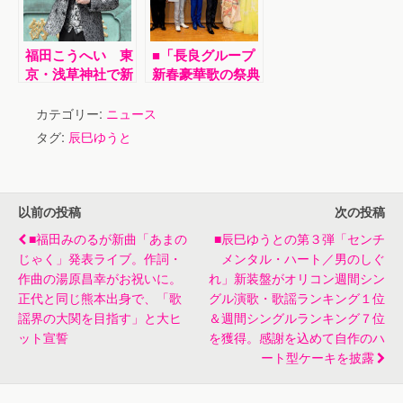
を卒業
身で、「歌謡界の
大関を目指す」と
大ヒット宣誓
福田こうへい 東
■「長良グループ
京・浅草神社で新
新春豪華歌の祭典
曲「峠越え」ヒッ
２０２０」で山川
ト祈願
豊、田川寿美、水
カテゴリー:
ニュース
森かおり、氷川き
タグ:
辰巳ゆうと
よし、辰巳ゆうと
の５アーティスト
が競演。大爆笑シ
ーンも
以前の投稿
次の投稿
■福田みのるが新曲「あまの
■辰巳ゆうとの第３弾「センチ
じゃく」発表ライブ。作詞・
メンタル・ハート／男のしぐ
作曲の湯原昌幸がお祝いに。
れ」新装盤がオリコン週間シン
正代と同じ熊本出身で、「歌
グル演歌・歌謡ランキング１位
謡界の大関を目指す」と大ヒ
＆週間シングルランキング７位
ット宣誓
を獲得。感謝を込めて自作のハ
ート型ケーキを披露