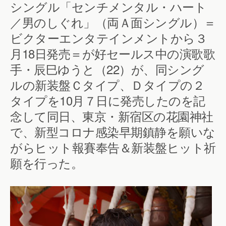
シングル「センチメンタル・ハート
／男のしぐれ」（両Ａ面シングル）＝
ビクターエンタテインメントから３
月18日発売＝が好セールス中の演歌歌
手・辰巳ゆうと（22）が、同シング
ルの新装盤Ｃタイプ、Ｄタイプの２
タイプを10月７日に発売したのを記
念して同日、東京・新宿区の花園神社
で、新型コロナ感染早期鎮静を願いな
がらヒット報賽奉告＆新装盤ヒット祈
願を行った。