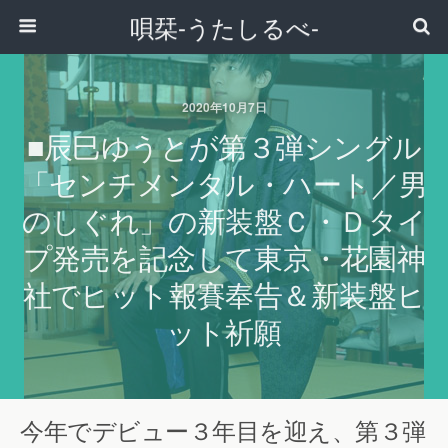
唄栞-うたしるべ-
2020年10月7日
■辰巳ゆうとが第３弾シングル
「センチメンタル・ハート／男
のしぐれ」の新装盤Ｃ・Ｄタイ
プ発売を記念して東京・花園神
社でヒット報賽奉告＆新装盤ヒ
ット祈願
今年でデビュー３年目を迎え、第３弾