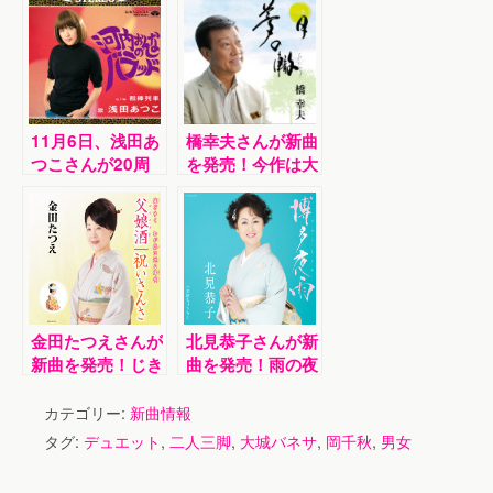
11月6日、浅田あ
橋幸夫さんが新曲
つこさんが20周
を発売！今作は大
年記念の新曲を発
物歌手と夢のコラ
売！
ボレーションによ
り生まれまし
た！！
金田たつえさんが
北見恭子さんが新
新曲を発売！じき
曲を発売！雨の夜
に嫁ぐ娘と父親の
の博多、別れたあ
会話が印象的で
の人を思い出す…
カテゴリー:
新曲情報
す。
タグ:
デュエット
,
二人三脚
,
大城バネサ
,
岡千秋
,
男女