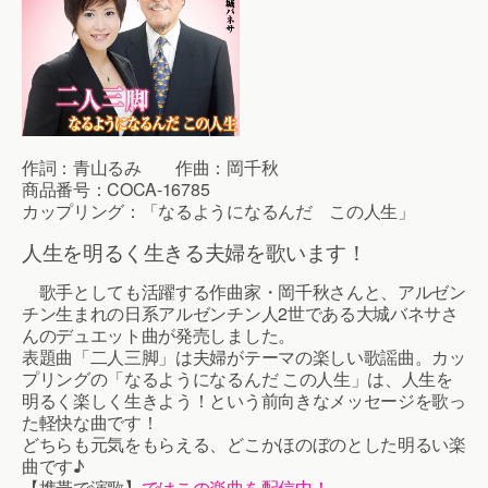
作詞：青山るみ 作曲：岡千秋
商品番号：COCA-16785
カップリング：「なるようになるんだ この人生」
人生を明るく生きる夫婦を歌います！
歌手としても活躍する作曲家・岡千秋さんと、アルゼン
チン生まれの日系アルゼンチン人2世である大城バネサさ
んのデュエット曲が発売しました。
表題曲「二人三脚」は夫婦がテーマの楽しい歌謡曲。カッ
プリングの「なるようになるんだ この人生」は、人生を
明るく楽しく生きよう！という前向きなメッセージを歌っ
た軽快な曲です！
どちらも元気をもらえる、どこかほのぼのとした明るい楽
曲です♪
【携帯で演歌】
ではこの楽曲を配信中！