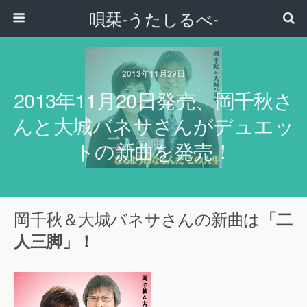
唄栞-うたしるべ-
2013年11月29日
2013年11月20日発売、岡千秋さ
んと大城バネサさんがデュエッ
トの新曲を発売！
岡千秋＆大城バネサさんの新曲は
「二
人三脚」！