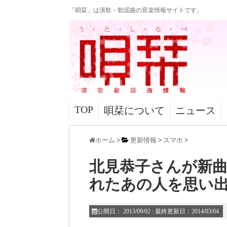
「唄栞」は演歌・歌謡曲の音楽情報サイトです。
TOP
唄栞について
ニュース
ホーム
>
更新情報
>
スマホ
>
北見恭子さんが新
れたあの人を思い
公開日：
2013/09/02
: 最終更新日：2014/03/04