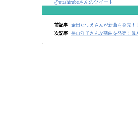
@utashirubeさんのツイート
前記事
金田たつえさんが新曲を発売！
次記事
長山洋子さんが新曲を発売！母