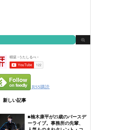
RSS購読
新しい記事
■楠木康平が25歳のバースデ
ーライブ。事務所の先輩、
人気ものまねタレント・コ