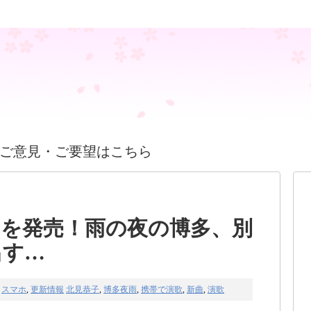
ご意見・ご要望はこちら
曲を発売！雨の夜の博多、別
出す…
スマホ
,
更新情報
北見恭子
,
博多夜雨
,
携帯で演歌
,
新曲
,
演歌