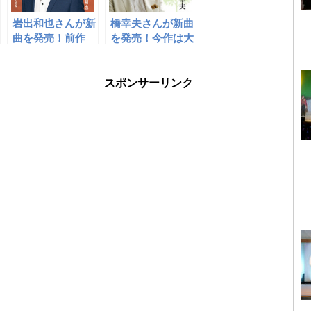
岩出和也さんが新
橋幸夫さんが新曲
曲を発売！前作
を発売！今作は大
「北のとまり木」
物歌手と夢のコラ
のカップリングが
ボレーションによ
新バージョンでシ
り生まれまし
スポンサーリンク
ングル化！
た！！