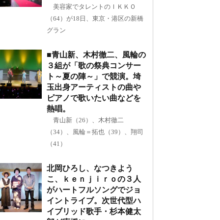
美容家でタレントのＩＫＫＯ
（64）が18日、東京・港区の新橋
グラン
■青山新、木村徹二、風輪の
３組が「歌の祭典コンサー
ト～夏の陣～」で競演。埼
玉出身アーティストの曲や
ピアノで歌いたい曲などを
熱唱。
青山新（26）、木村徹二
（34）、風輪＝拓也（39）、翔司
（41）
北岡ひろし、なつきよう
こ、ｋｅｎｊｉｒｏの３人
がハートフルソングでジョ
イントライブ。次世代型ハ
イブリッド歌手・杉本健太