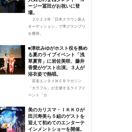
ージー冨田がお祝いに登
場。
２０２３年「日本クラウン新人
オーディション」で準グランプリ
を獲得。
■津吹みゆがホスト役を務め
る夏のライブイベント「浅
草夏宵」に岩佐美咲、藤井
香愛がゲスト出演。３人が
浴衣姿で熱唱。
音楽エンタメＷＥＢマガジン
「カラフル」が主催するライブイ
ベント「カ
美のカリスマ・ＩＫＫＯが
田川寿美ら５組のゲストを
迎えて初めてのエンターテ
インメントショーを開催。