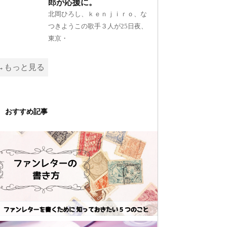
郎が応援に。
北岡ひろし、ｋｅｎｊｉｒｏ、な
つきようこの歌手３人が25日夜、
東京・
→もっと見る
おすすめ記事