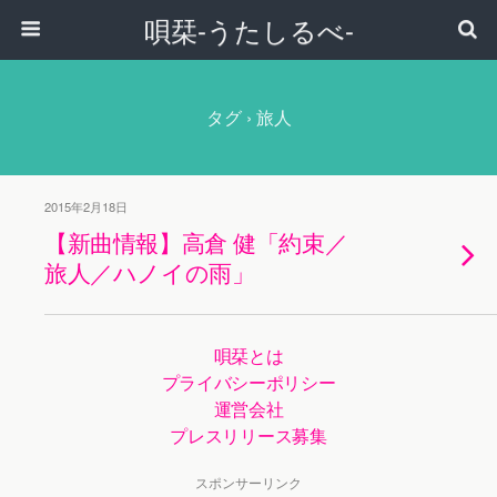
唄栞-うたしるべ-
タグ › 旅人
2015年2月18日
【新曲情報】高倉 健「約束／
旅人／ハノイの雨」
唄栞とは
プライバシーポリシー
運営会社
プレスリリース募集
スポンサーリンク