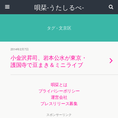
唄栞-うたしるべ-
タグ › 文京区
2014年2月7日
小金沢昇司、岩本公水が東京・
護国寺で豆まき＆ミニライブ
唄栞とは
プライバシーポリシー
運営会社
プレスリリース募集
スポンサーリンク