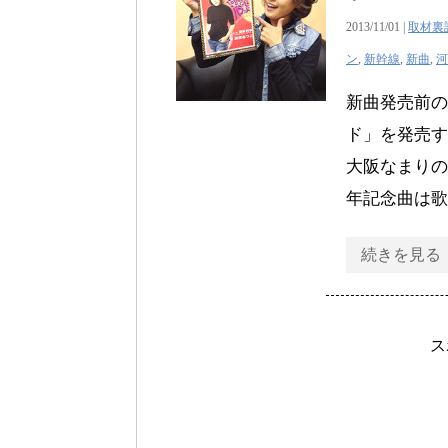
2013/11/01 |
取材裏
ン
,
新幹線
,
新曲
,
河
新曲発売前の
ド」を発売す
大阪なまりの
年記念曲は歌
続きを見る
ス