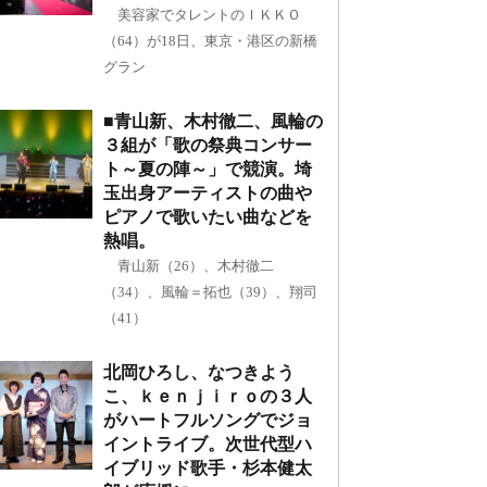
美容家でタレントのＩＫＫＯ
（64）が18日、東京・港区の新橋
グラン
■青山新、木村徹二、風輪の
３組が「歌の祭典コンサー
ト～夏の陣～」で競演。埼
玉出身アーティストの曲や
ピアノで歌いたい曲などを
熱唱。
青山新（26）、木村徹二
（34）、風輪＝拓也（39）、翔司
（41）
北岡ひろし、なつきよう
こ、ｋｅｎｊｉｒｏの３人
がハートフルソングでジョ
イントライブ。次世代型ハ
イブリッド歌手・杉本健太