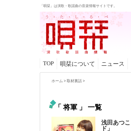
「唄栞」は演歌・歌謡曲の音楽情報サイトです。
TOP
唄栞について
ニュース
ホーム
>
取材裏話
>
「 将軍 」 一覧
浅田あつこ
ド」