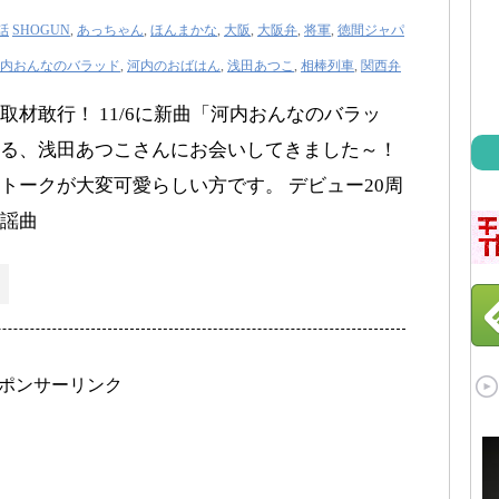
話
SHOGUN
,
あっちゃん
,
ほんまかな
,
大阪
,
大阪弁
,
将軍
,
徳間ジャパ
内おんなのバラッド
,
河内のおばはん
,
浅田あつこ
,
相棒列車
,
関西弁
取材敢行！ 11/6に新曲「河内おんなのバラッ
る、浅田あつこさんにお会いしてきました～！
トークが大変可愛らしい方です。 デビュー20周
謡曲
ポンサーリンク