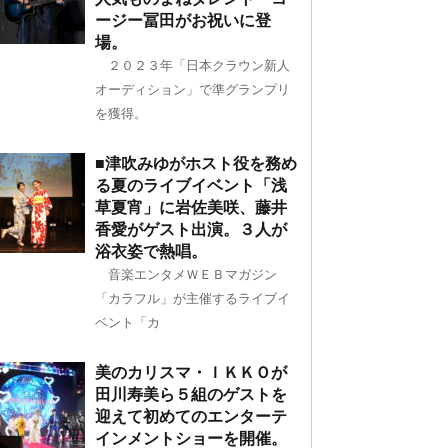
ージー冨田がお祝いに登
場。
２０２３年「日本クラウン新人
オーディション」で準グランプリ
を獲得。
■津吹みゆがホスト役を務め
る夏のライブイベント「浅
草夏宵」に岩佐美咲、藤井
香愛がゲスト出演。３人が
浴衣姿で熱唱。
音楽エンタメＷＥＢマガジン
「カラフル」が主催するライブイ
ベント「カ
美のカリスマ・ＩＫＫＯが
田川寿美ら５組のゲストを
迎えて初めてのエンターテ
インメントショーを開催。