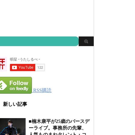
RSS購読
新しい記事
■楠木康平が25歳のバースデ
ーライブ。事務所の先輩、
人気ものまねタレント・コ