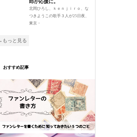
郎が応援に。
北岡ひろし、ｋｅｎｊｉｒｏ、な
つきようこの歌手３人が25日夜、
東京・
→もっと見る
おすすめ記事