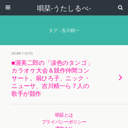
唄栞-うたしるべ-
タグ › 吉川精一
2018年11月7日
■渥美二郎の「涙色のタンゴ」
カラオケ大会＆競作仲間コン
サート。扇ひろ子、ニック・
ニューサ、吉川精一ら７人の
歌手が競作
唄栞とは
プライバシーポリシー