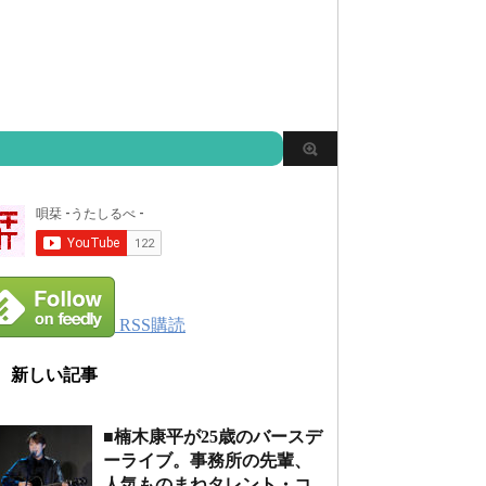
RSS購読
新しい記事
■楠木康平が25歳のバースデ
ーライブ。事務所の先輩、
人気ものまねタレント・コ