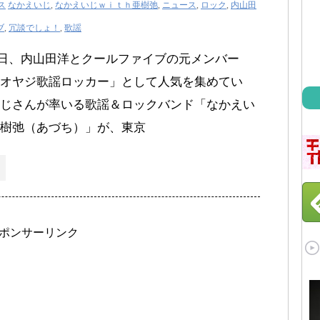
ス
なかえいじ
,
なかえいじｗｉｔｈ亜樹弛
,
ニュース
,
ロック
,
内山田
ブ
,
冗談でしょ！
,
歌謡
月22日、内山田洋とクールファイブの元メンバー
オヤジ歌謡ロッカー」として人気を集めてい
じさんが率いる歌謡＆ロックバンド「なかえい
樹弛（あづち）」が、東京
ポンサーリンク