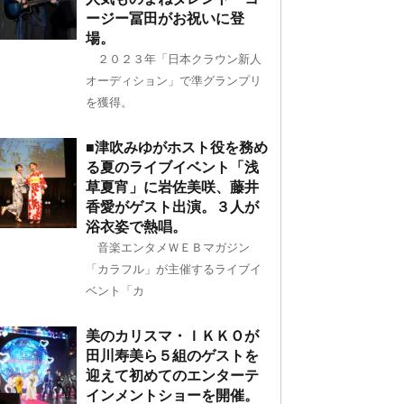
ージー冨田がお祝いに登
場。
２０２３年「日本クラウン新人
オーディション」で準グランプリ
を獲得。
■津吹みゆがホスト役を務め
る夏のライブイベント「浅
草夏宵」に岩佐美咲、藤井
香愛がゲスト出演。３人が
浴衣姿で熱唱。
音楽エンタメＷＥＢマガジン
「カラフル」が主催するライブイ
ベント「カ
美のカリスマ・ＩＫＫＯが
田川寿美ら５組のゲストを
迎えて初めてのエンターテ
インメントショーを開催。