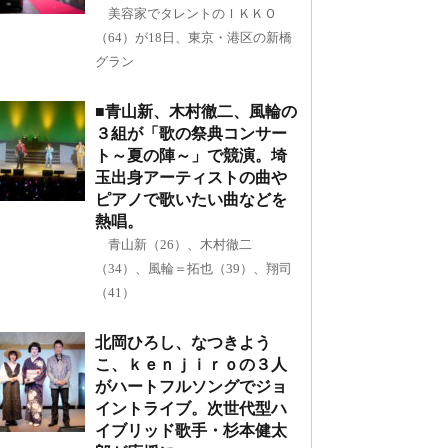
美容家でタレントのＩＫＫＯ
（64）が18日、東京・港区の新橋
グラン
■青山新、木村徹二、風輪の
３組が「歌の祭典コンサー
ト～夏の陣～」で競演。埼
玉出身アーティストの曲や
ピアノで歌いたい曲などを
熱唱。
青山新（26）、木村徹二
（34）、風輪＝拓也（39）、翔司
（41）
北岡ひろし、なつきよう
こ、ｋｅｎｊｉｒｏの３人
がハートフルソングでジョ
イントライブ。次世代型ハ
イブリッド歌手・杉本健太