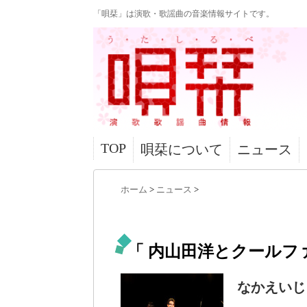
「唄栞」は演歌・歌謡曲の音楽情報サイトです。
TOP
唄栞について
ニュース
ホーム
>
ニュース
>
「 内山田洋とクールファ
なかえいじ