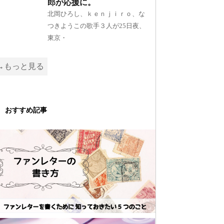
郎が応援に。
北岡ひろし、ｋｅｎｊｉｒｏ、な
つきようこの歌手３人が25日夜、
東京・
→もっと見る
おすすめ記事