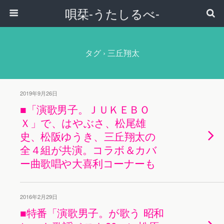
唄栞-うたしるべ-
タグ › 三丘翔太
2019年9月26日
■「演歌男子。ＪＵＫＥＢＯ
Ｘ」で、はやぶさ、松尾雄
史、松阪ゆうき、三丘翔太の
全４組が共演。コラボ＆カバ
ー曲歌唱や大喜利コーナーも
2016年2月29日
■特番「演歌男子。が歌う 昭和