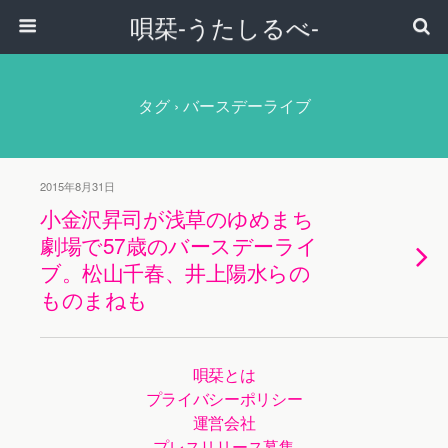
唄栞-うたしるべ-
タグ › バースデーライブ
2015年8月31日
小金沢昇司が浅草のゆめまち
劇場で57歳のバースデーライ
ブ。松山千春、井上陽水らの
ものまねも
唄栞とは
プライバシーポリシー
運営会社
プレスリリース募集