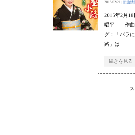
2015/02/21 |
新曲情
2015年2
唱平 作曲：中
グ：「バラに
路」は
続きを見る
ス