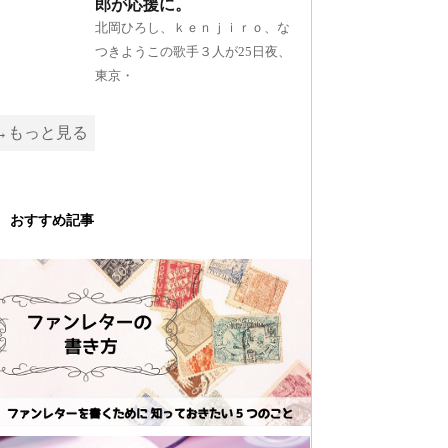
郎が応援に。
北岡ひろし、ｋｅｎｊｉｒｏ、な
つきようこの歌手３人が25日夜、
東京・
→もっと見る
おすすめ記事