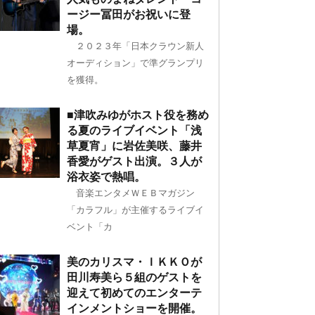
ージー冨田がお祝いに登
場。
２０２３年「日本クラウン新人
オーディション」で準グランプリ
を獲得。
■津吹みゆがホスト役を務め
る夏のライブイベント「浅
草夏宵」に岩佐美咲、藤井
香愛がゲスト出演。３人が
浴衣姿で熱唱。
音楽エンタメＷＥＢマガジン
「カラフル」が主催するライブイ
ベント「カ
美のカリスマ・ＩＫＫＯが
田川寿美ら５組のゲストを
迎えて初めてのエンターテ
インメントショーを開催。