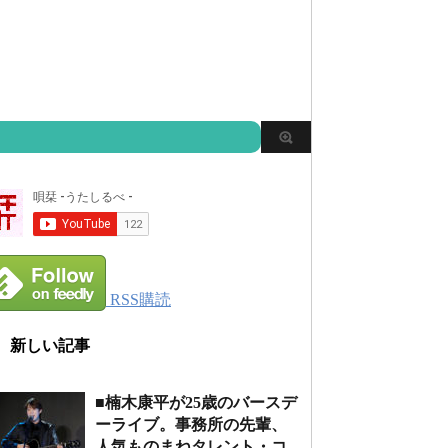
RSS購読
新しい記事
■楠木康平が25歳のバースデ
ーライブ。事務所の先輩、
人気ものまねタレント・コ