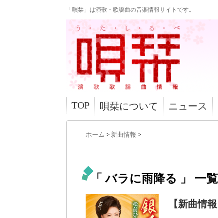
「唄栞」は演歌・歌謡曲の音楽情報サイトです。
TOP
唄栞について
ニュース
ホーム
>
新曲情報
>
「 バラに雨降る 」 一覧
【新曲情報