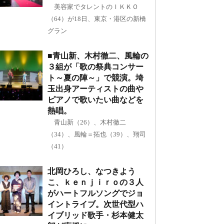
美容家でタレントのＩＫＫＯ
（64）が18日、東京・港区の新橋
グラン
■青山新、木村徹二、風輪の
３組が「歌の祭典コンサー
ト～夏の陣～」で競演。埼
玉出身アーティストの曲や
ピアノで歌いたい曲などを
熱唱。
青山新（26）、木村徹二
（34）、風輪＝拓也（39）、翔司
（41）
北岡ひろし、なつきよう
こ、ｋｅｎｊｉｒｏの３人
がハートフルソングでジョ
イントライブ。次世代型ハ
イブリッド歌手・杉本健太