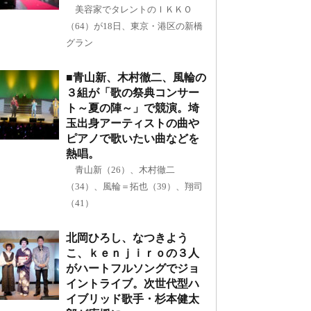
美容家でタレントのＩＫＫＯ
（64）が18日、東京・港区の新橋
グラン
■青山新、木村徹二、風輪の
３組が「歌の祭典コンサー
ト～夏の陣～」で競演。埼
玉出身アーティストの曲や
ピアノで歌いたい曲などを
熱唱。
青山新（26）、木村徹二
（34）、風輪＝拓也（39）、翔司
（41）
北岡ひろし、なつきよう
こ、ｋｅｎｊｉｒｏの３人
がハートフルソングでジョ
イントライブ。次世代型ハ
イブリッド歌手・杉本健太