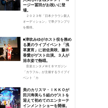
ージー冨田がお祝いに登
場。
２０２３年「日本クラウン新人
オーディション」で準グランプリ
を獲得。
■津吹みゆがホスト役を務め
る夏のライブイベント「浅
草夏宵」に岩佐美咲、藤井
香愛がゲスト出演。３人が
浴衣姿で熱唱。
音楽エンタメＷＥＢマガジン
「カラフル」が主催するライブイ
ベント「カ
美のカリスマ・ＩＫＫＯが
田川寿美ら５組のゲストを
迎えて初めてのエンターテ
インメントショーを開催。