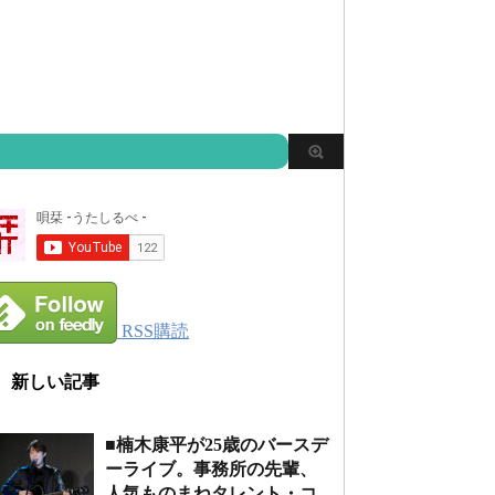
RSS購読
新しい記事
■楠木康平が25歳のバースデ
ーライブ。事務所の先輩、
人気ものまねタレント・コ