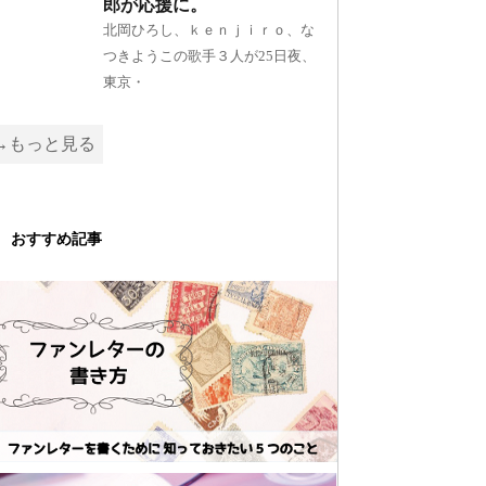
郎が応援に。
北岡ひろし、ｋｅｎｊｉｒｏ、な
つきようこの歌手３人が25日夜、
東京・
→もっと見る
おすすめ記事