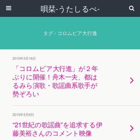
唄栞-うたしるべ-
タグ › コロムビア大行進
2015年3月16日
「コロムビア大行進」が２年
ぶりに開催！舟木一夫、都は
るみら演歌・歌謡曲系歌手が
勢ぞろい
2015年3月6日
“21世紀の歌謡曲”を追求する伊
藤美裕さんのコメント映像