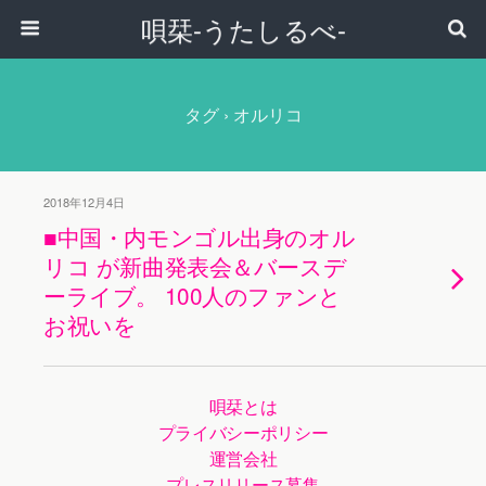
唄栞-うたしるべ-
タグ › オルリコ
2018年12月4日
■中国・内モンゴル出身のオル
リコ が新曲発表会＆バースデ
ーライブ。 100人のファンと
お祝いを
唄栞とは
プライバシーポリシー
運営会社
プレスリリース募集