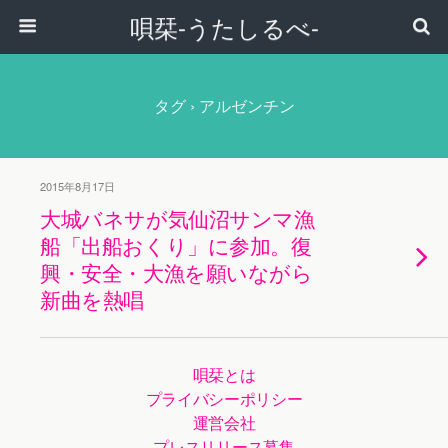
唄栞-うたしるべ-
タグ › アルゼンチン
2015年8月17日
大城バネサが気仙沼サンマ漁
船「出船おくり」に参加。復
興・安全・大漁を願いながら
新曲を熱唱
唄栞とは
プライバシーポリシー
運営会社
プレスリリース募集