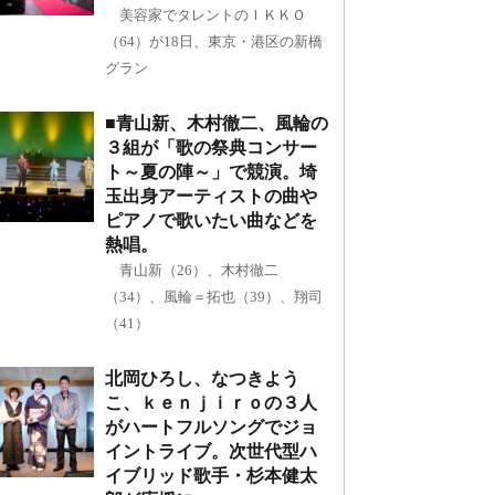
美容家でタレントのＩＫＫＯ
（64）が18日、東京・港区の新橋
グラン
■青山新、木村徹二、風輪の
３組が「歌の祭典コンサー
ト～夏の陣～」で競演。埼
玉出身アーティストの曲や
ピアノで歌いたい曲などを
熱唱。
青山新（26）、木村徹二
（34）、風輪＝拓也（39）、翔司
（41）
北岡ひろし、なつきよう
こ、ｋｅｎｊｉｒｏの３人
がハートフルソングでジョ
イントライブ。次世代型ハ
イブリッド歌手・杉本健太