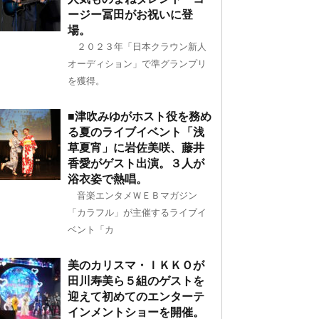
ージー冨田がお祝いに登
場。
２０２３年「日本クラウン新人
オーディション」で準グランプリ
を獲得。
■津吹みゆがホスト役を務め
る夏のライブイベント「浅
草夏宵」に岩佐美咲、藤井
香愛がゲスト出演。３人が
浴衣姿で熱唱。
音楽エンタメＷＥＢマガジン
「カラフル」が主催するライブイ
ベント「カ
美のカリスマ・ＩＫＫＯが
田川寿美ら５組のゲストを
迎えて初めてのエンターテ
インメントショーを開催。