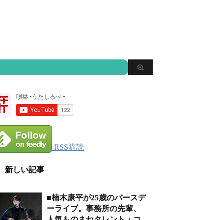
RSS購読
新しい記事
■楠木康平が25歳のバースデ
ーライブ。事務所の先輩、
人気ものまねタレント・コ