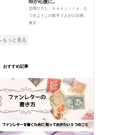
郎が応援に。
北岡ひろし、ｋｅｎｊｉｒｏ、な
つきようこの歌手３人が25日夜、
東京・
→もっと見る
おすすめ記事