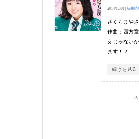
2014/10/08 |
新曲情
さくらまや
作曲：四方章人
えじゃないか
ます！ 2
続きを見る
ス