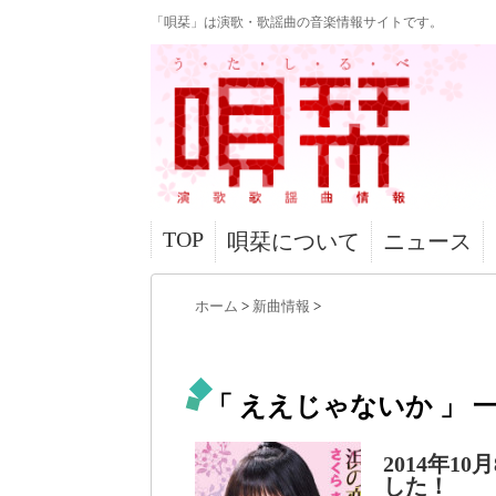
「唄栞」は演歌・歌謡曲の音楽情報サイトです。
TOP
唄栞について
ニュース
ホーム
>
新曲情報
>
「 ええじゃないか 」 
2014年
した！